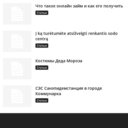
Что такое онлайн займ и как его получить
Статьи
Į ką turėtumėte atsižvelgti renkantis sodo
centrą
Статьи
Костюмы Деда Мороза
Статьи
СЭС Санэпидемстанция в городе
Коммунарка
Статьи