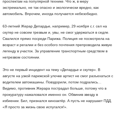
проспектам на популярной технике. Что ж, в меру
экстремально, не так опасно и экологически вредно, как
автомобиль. Впрочем, иногда получается небезобидно.
63-летний Жерар Депардье, например, 29 ноября с.г. сел на
скутер не совсем трезвым и, увы, не смог удержаться в седле.
Свалился прямо посреди Парижа. Полиция не посмотрела на
возраст и регалии и без особого почтения препроводила живую
легенду в участок. За управление транспортным средством в
нетрезвом состоянии.
Это не первый инцидент на тему «Депардье и скутер». В
августе на узкой парижской улочке артист не смог разъехаться с
водителем автомашины. Повздорили, потом подрались…
Видимо, противник Жерара пострадал больше, потому что в
прокуратуру нажаловался именно он. Обвинив звезду в
избиении. Бил, признался киноактёр. А пусть не нарушает ПДД.
«Я просто за жизнь свою испугался!».