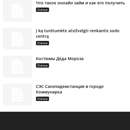
Что такое онлайн займ и как его получить
Статьи
Į ką turėtumėte atsižvelgti renkantis sodo
centrą
Статьи
Костюмы Деда Мороза
Статьи
СЭС Санэпидемстанция в городе
Коммунарка
Статьи