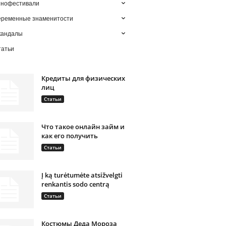
инофестивали
еременные знаменитости
кандалы
татьи
Кредиты для физических
лиц
Статьи
Что такое онлайн займ и
как его получить
Статьи
Į ką turėtumėte atsižvelgti
renkantis sodo centrą
Статьи
Костюмы Деда Мороза