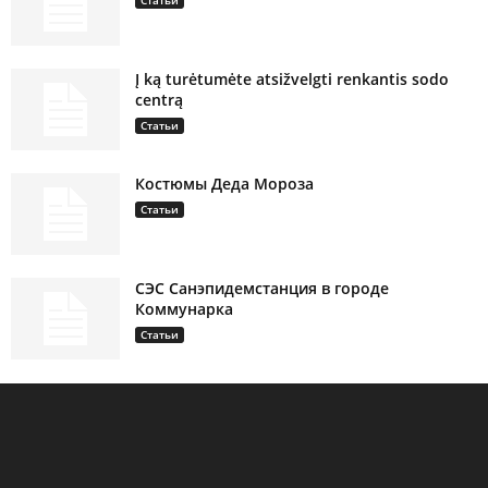
Статьи
Į ką turėtumėte atsižvelgti renkantis sodo
centrą
Статьи
Костюмы Деда Мороза
Статьи
СЭС Санэпидемстанция в городе
Коммунарка
Статьи