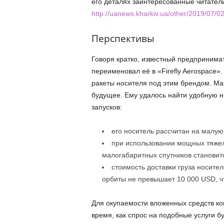
его деталях заинтересованные читатели
http://uanews.kharkiv.ua/other/2019/07/0
Перспективы
Говоря кратко, известный предпринима
переименовал её в «Firefly Aerospace»
ракеты носителя под этим брендом. Мак
будущее. Ему удалось найти удобную 
запусков:
его носитель рассчитан на малую
при использовании мощных тяжел
малогабаритных спутников становит
стоимость доставки груза носите
орбиты не превышает 10 000 USD, ч
Для окупаемости вложенных средств ком
время, как спрос на подобные услуги б