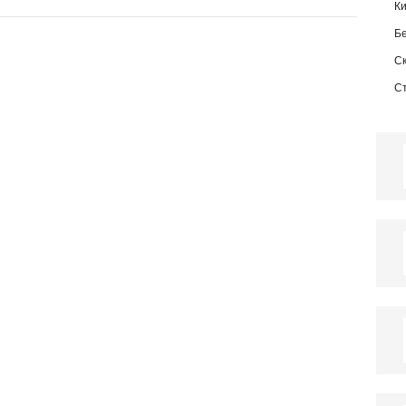
К
Б
С
С