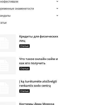
инофестивали
еременные знаменитости
кандалы
татьи
Кредиты для физических
лиц
Статьи
Что такое онлайн займ и
как его получить
Статьи
Į ką turėtumėte atsižvelgti
renkantis sodo centrą
Статьи
Костюмы Деда Мороза