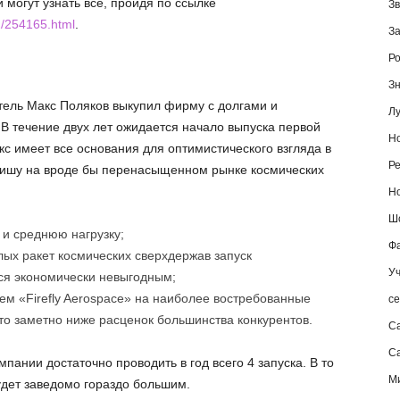
 могут узнать всё, пройдя по ссылке
Зв
2/254165.html
.
За
Ро
Зн
тель Макс Поляков выкупил фирму с долгами и
Лу
. В течение двух лет ожидается начало выпуска первой
Но
с имеет все основания для оптимистического взгляда в
Ре
нишу на вроде бы перенасыщенном рынке космических
Но
Шо
 и среднюю нагрузку;
Фа
ых ракет космических сверхдержав запуск
Уч
ся экономически невыгодным;
лем «Firefly Aerospace» на наиболее востребованные
се
то заметно ниже расценок большинства конкурентов.
С
Са
пании достаточно проводить в год всего 4 запуска. В то
М
удет заведомо гораздо большим.