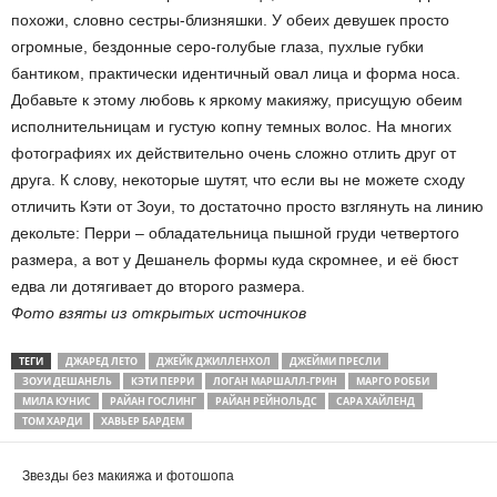
похожи, словно сестры-близняшки. У обеих девушек просто
огромные, бездонные серо-голубые глаза, пухлые губки
бантиком, практически идентичный овал лица и форма носа.
Добавьте к этому любовь к яркому макияжу, присущую обеим
исполнительницам и густую копну темных волос. На многих
фотографиях их действительно очень сложно отлить друг от
друга. К слову, некоторые шутят, что если вы не можете сходу
отличить Кэти от Зоуи, то достаточно просто взглянуть на линию
декольте: Перри – обладательница пышной груди четвертого
размера, а вот у Дешанель формы куда скромнее, и её бюст
едва ли дотягивает до второго размера.
Фото взяты из открытых источников
ТЕГИ
ДЖАРЕД ЛЕТО
ДЖЕЙК ДЖИЛЛЕНХОЛ
ДЖЕЙМИ ПРЕСЛИ
ЗОУИ ДЕШАНЕЛЬ
КЭТИ ПЕРРИ
ЛОГАН МАРШАЛЛ-ГРИН
МАРГО РОББИ
МИЛА КУНИС
РАЙАН ГОСЛИНГ
РАЙАН РЕЙНОЛЬДС
САРА ХАЙЛЕНД
ТОМ ХАРДИ
ХАВЬЕР БАРДЕМ
Звезды без макияжа и фотошопа