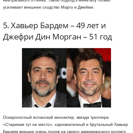
нейтрального оттенка. Такой подход к мейк-апу только
усиливает внешнее сходство Марго и Джейми.
5. Хавьер Бардем – 49 лет и
Джефри Дин Морган – 51 год
Оскароносный испанский киноактер, звезда триллера
«Старикам тут не место», харизматичный и брутальный Хавьер
Бардем внешне очень похож на своего американского коллегу,