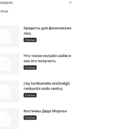
кандалы
татьи
Кредиты для физических
лиц
Статьи
Что такое онлайн займ и
как его получить
Статьи
Į ką turėtumėte atsižvelgti
renkantis sodo centrą
Статьи
Костюмы Деда Мороза
Статьи