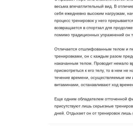
весьма впечатлительный вид. В отличи
себя ежедневно высоким нагрузкам, нач
процесс тренировок у него прерывается
возвращается в спортзал для продолже
помимо традиционных упражнений он т
Отличается отшлифованным телом и пе
тренировками, он с каждым разом предс
накачанным телом. Проводит немало в
присмотреться к его телу, то в нем не
течение времени, осуществляемые им и
витаминами, останавливают ход времен
Еще одним обладателем отточенной фиг
присутствуют лишь серьезные трениров
дней. Отдыхает он от тренировок лишь 