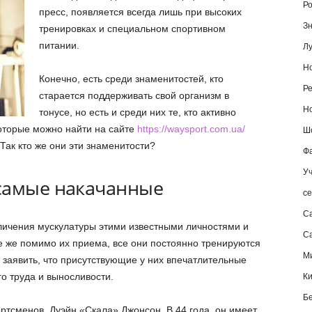
Ро
пресс, появляется всегда лишь при высоких
Зн
тренировках и специальном спортивном
питании.
Лу
Но
Конечно, есть среди знаменитостей, кто
Ре
старается поддерживать свой организм в
Но
тонусе, но есть и среди них те, кто активно
оторые можно найти на сайте
https://waysport.com.ua/
Шо
Так кто же они эти знаменитости?
Фа
Уч
самые накачанные
се
С
еличения мускулатуры этими известными личностями и
Са
 же помимо их приема, все они постоянно тренируются
М
заявить, что присутствующие у них впечатлительные
о труда и выносливости.
К
Б
ртсменов, Дуэйн «Скала» Джонсон. В 44 года, он имеет