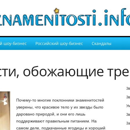
й шоу-бизнес
Российский шоу-бизнес
Скандалы
сти, обожающие тр
Зв
Зв
Почему-то многие поклонники знаменитостей
У
уверены, что красивое тело у их звезды было
даровано природой, и они его лишь
Зв
поддерживают правильным питанием. На
За
самом деле, подкачанные ягодицы и хороший