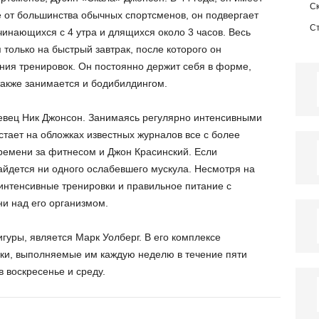
С
е от большинства обычных спортсменов, он подвергает
С
инающихся с 4 утра и длящихся около 3 часов. Весь
 только на быстрый завтрак, после которого он
ния тренировок. Он постоянно держит себя в форме,
акже занимается и бодибилдингом.
вец Ник Джонсон. Занимаясь регулярно интенсивными
тает на обложках известных журналов все с более
ремени за фитнесом и Джон Красинский. Если
 найдется ни одного ослабевшего мускула. Несмотря на
нтенсивные тренировки и правильное питание с
и над его организмом.
уры, является Марк Уолберг. В его комплексе
ки, выполняемые им каждую неделю в течение пяти
в воскресенье и среду.