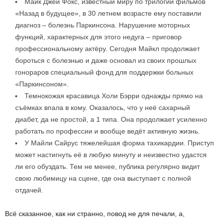
Майк Джей Фокс, известный миру по трилогии фильмов
«Назад в будущее», в 30 летнем возрасте ему поставили
диагноз – болезнь Паркинсона. Нарушение моторных
функций, характерных для этого недуга – приговор
профессиональному актёру. Сегодня Майкл продолжает
бороться с болезнью и даже основал из своих прошлых
гонораров специальный фонд для поддержки больных
«Паркинсоном».
Темнокожая красавица Холи Бэрри однажды прямо на
съёмках впала в кому. Оказалось, что у неё сахарный
диабет, да не простой, а 1 типа. Она продолжает усиленно
работать по профессии и вообще ведёт активную жизнь.
У Майли Сайрус тяжелейшая форма тахикардии. Приступ
может настигнуть её в любую минуту и неизвестно удастся
ли его обуздать. Тем не менее, публика регулярно видит
свою любимицу на сцене, где она выступает с полной
отдачей.
Всё сказанное, как ни странно, повод не для печали, а,