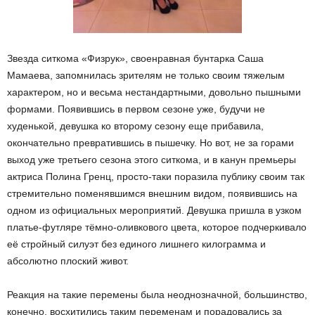
Звезда ситкома «Физрук», своенравная бунтарка Саша
Мамаева, запомнилась зрителям не только своим тяжелым
характером, но и весьма нестандартными, довольно пышными
формами. Появившись в первом сезоне уже, будучи не
худенькой, девушка ко второму сезону еще прибавила,
окончательно превратившись в пышечку. Но вот, не за горами
выход уже третьего сезона этого ситкома, и в канун премьеры
актриса Полина Гренц, просто-таки поразила публику своим так
стремительно поменявшимся внешним видом, появившись на
одном из официальных мероприятий. Девушка пришла в узком
платье-футляре тёмно-оливкового цвета, которое подчеркивало
её стройный силуэт без единого лишнего килограмма и
абсолютно плоский живот.
Реакция на такие перемены была неоднозначной, большинство,
конечно, восхитились таким переменам и порадовались за