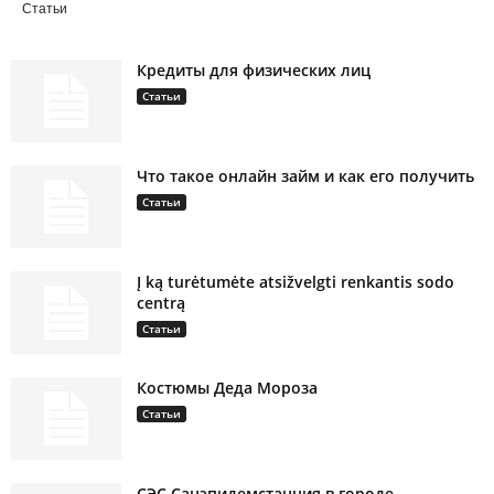
Статьи
Кредиты для физических лиц
Статьи
Что такое онлайн займ и как его получить
Статьи
Į ką turėtumėte atsižvelgti renkantis sodo
centrą
Статьи
Костюмы Деда Мороза
Статьи
СЭС Санэпидемстанция в городе