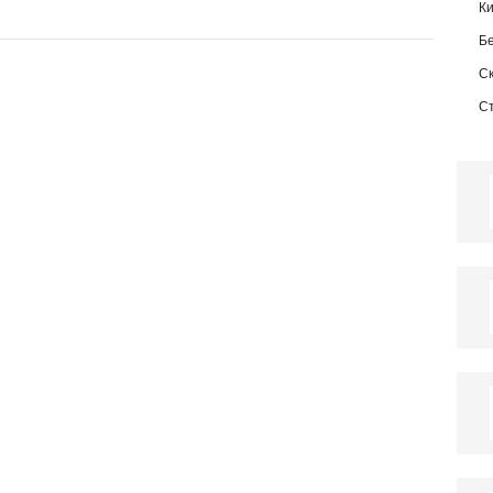
К
Б
С
С