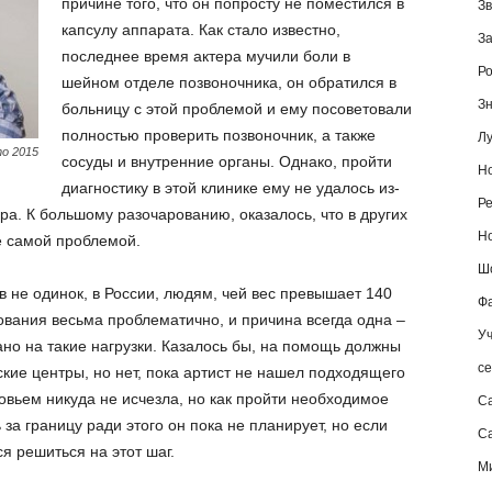
причине того, что он попросту не поместился в
Зв
капсулу аппарата. Как стало известно,
За
последнее время актера мучили боли в
Ро
шейном отделе позвоночника, он обратился в
Зн
больницу с этой проблемой и ему посоветовали
полностью проверить позвоночник, а также
Лу
о 2015
сосуды и внутренние органы. Однако, пройти
Но
диагностику в этой клинике ему не удалось из-
Ре
ера. К большому разочарованию, оказалось, что в других
Но
е самой проблемой.
Шо
в не одинок, в России, людям, чей вес превышает 140
Фа
вания весьма проблематично, и причина всегда одна –
Уч
но на такие нагрузки. Казалось бы, на помощь должны
се
ские центры, но нет, пока артист не нашел подходящего
овьем никуда не исчезла, но как пройти необходимое
С
 за границу ради этого он пока не планирует, но если
Са
ся решиться на этот шаг.
М