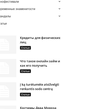
инофестивали
еременные знаменитости
кандалы
татьи
Кредиты для физических
лиц
Статьи
Что такое онлайн займ и
как его получить
Статьи
Į ką turėtumėte atsižvelgti
renkantis sodo centrą
Статьи
Костюмы Деда Мороза