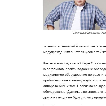
Станислав Дужников. Фот
за значительного избыточного веса акт
медучреждениях он столкнулся с той ж
Как выяснилось, в своей беде Станисла
килограммов, пройти подобные обследо
медицинское оборудование не рассчита
прийти частные клиники, и диагностиче
аппарата МРТ и там. Проблема со здор
обследование, Дужников не знает, ехать
другого выхода не будет, то ему придет