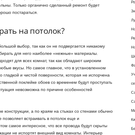
Ро
ельны. Только органично сделанный ремонт будет
Зн
орошо постараться.
Лу
рать на потолок?
Но
Ре
ольшой выбор, так как он не подвергается никакому
Но
дбирать для него наиболее «нежные» материалы.
Шо
дходят для всех комнат, так как обладают широким
Фа
юбые вкусы. Но самое главное, что в установленном
Уч
о гладкой и чистой поверхности, которая не испорчена
ственной поклейке обоев со временем будут проступать
се
итуация невозможна по причине особенностей
С
Са
М
е конструкции, а по краям на стыках со стенами обычно
 позволяет встраивать в потолок еще и
К
том самое интересное, что все провода будут скрыты
Б
икации не испортят внешний вид комнаты. Интерьер