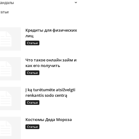
кандалы
татьи
Кредиты для физических
лиц
Статьи
Что такое онлайн займ и
как его получить
Статьи
Į ką turėtumėte atsižvelgti
renkantis sodo centrą
Статьи
Костюмы Деда Мороза
Статьи