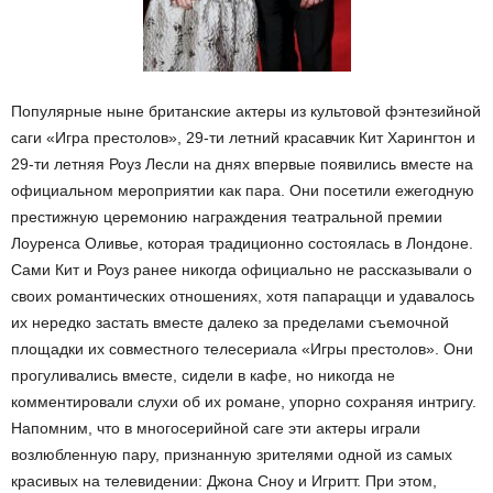
Популярные ныне британские актеры из культовой фэнтезийной
саги «Игра престолов», 29-ти летний красавчик Кит Харингтон и
29-ти летняя Роуз Лесли на днях впервые появились вместе на
официальном мероприятии как пара. Они посетили ежегодную
престижную церемонию награждения театральной премии
Лоуренса Оливье, которая традиционно состоялась в Лондоне.
Сами Кит и Роуз ранее никогда официально не рассказывали о
своих романтических отношениях, хотя папарацци и удавалось
их нередко застать вместе далеко за пределами съемочной
площадки их совместного телесериала «Игры престолов». Они
прогуливались вместе, сидели в кафе, но никогда не
комментировали слухи об их романе, упорно сохраняя интригу.
Напомним, что в многосерийной саге эти актеры играли
возлюбленную пару, признанную зрителями одной из самых
красивых на телевидении: Джона Сноу и Игритт. При этом,