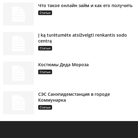
Что такое онлайн займ и как его получить
Статьи
Į ką turėtumėte atsižvelgti renkantis sodo
centrą
Статьи
Костюмы Деда Мороза
Статьи
СЭС Санэпидемстанция в городе
Коммунарка
Статьи