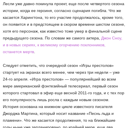
Лесли уже давно покинула проект, еще после четвертого сезона
истории, когда ее героиня, согласно сценария погибла. Что же
касается Харингтона, то его участие продолжалось, кроме того,
он появится и в предстоящем в скором времени шестом сезоне,
хотя его персонаж, как известно тоже умер в финальной сцене
предыдущего сезона. По словам же самого актера,
Джон Сноу,
и в новых сериях, к великому огорчению поклонников,
останется мертв
.
Следует отметить, что очередной сезон «Игры престолов»
стартует на экранах всего менее, чем через три недели – уже
24-го апреля. «Игра престолов» — популярнейший во всем
мире американский фэнтезийный телесериал, первый сезон
которого стартовал в эфир еще весной 2011-го года, и с тех пор
его популярность лишь росла с каждым новым сезоном.
История основана на книжном цикле известного писателя
Джорджа Мартина, который носит название «Песнь льда и
пламени». Что же касается продолжения, то на ближайшие
годы ныне уже запланировано, по крайней мере, еще два