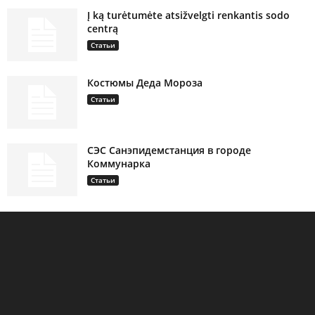
Į ką turėtumėte atsižvelgti renkantis sodo
centrą
Статьи
Костюмы Деда Мороза
Статьи
СЭС Санэпидемстанция в городе
Коммунарка
Статьи