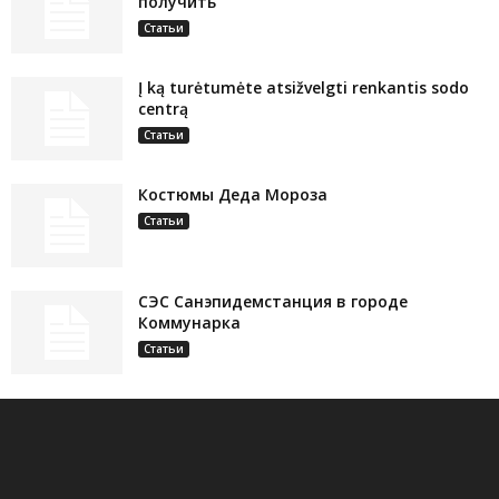
получить
Статьи
Į ką turėtumėte atsižvelgti renkantis sodo
centrą
Статьи
Костюмы Деда Мороза
Статьи
СЭС Санэпидемстанция в городе
Коммунарка
Статьи