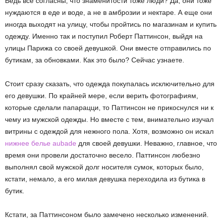
Ведь все согласны, что знаменитости тоже люди? Да, они тоже
нуждаются в еде и воде, а не в амброзии и нектаре. А еще они
иногда выходят на улицу, чтобы пройтись по магазинам и купить
одежду. Именно так и поступил Роберт Паттинсон, выйдя на
улицы Парижа со своей девушкой. Они вместе отправились по
бутикам, за обновками. Как это было? Сейчас узнаете.
Стоит сразу сказать, что одежда покупалась исключительно для
его девушки. По крайней мере, если верить фотографиям,
которые сделали папарацци, то Паттинсон не прикоснулся ни к
чему из мужской одежды. Но вместе с тем, внимательно изучал
витрины с одеждой для нежного пола. Хотя, возможно он искал
нижнее белье aubade
для своей девушки. Неважно, главное, что
время они провели достаточно весело. Паттинсон любезно
выполнял свой мужской долг носителя сумок, которых было,
кстати, немало, а его милая девушка переходила из бутика в
бутик.
Кстати, за Паттинсоном было замечено несколько изменений.