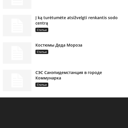
Į ką turėtumėte atsižvelgti renkantis sodo
centrą
Статьи
Костюмы Деда Мороза
Статьи
СЭС Санэпидемстанция в городе
Коммунарка
Статьи