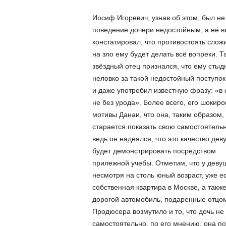
Иосиф Игоревич, узнав об этом, был не
поведение дочери недостойным, а её в
констатировал, что противостоять слож
на зло ему будет делать всё вопреки.
Т
звёздный отец признался, что ему стыд
неловко за такой недостойный поступок
и даже употребил известную фразу: «в
не без урода». Более всего, его шокир
мотивы Данаи, что она, таким образом,
старается показать свою самостоятельн
ведь он надеялся, что это качество дев
будет демонстрировать посредством
прилежной учебы. Отметим, что у девуш
несмотря на столь юный возраст, уже е
собственная квартира в Москве, а такж
дорогой автомобиль, подаренные отцо
Продюсера возмутило и то, что дочь не
самостоятельно, по его мнению, она п