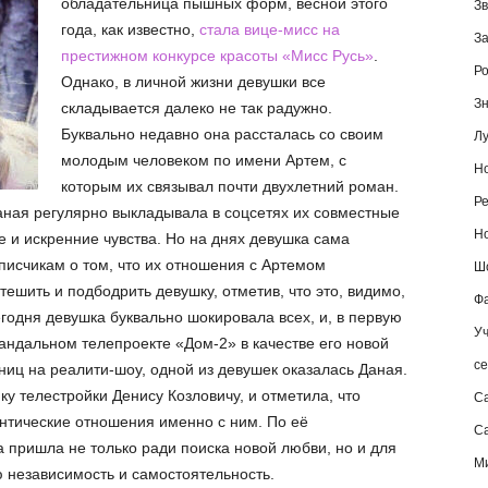
обладательница пышных форм, весной этого
Зв
года, как известно,
стала вице-мисс на
За
престижном конкурсе красоты «Мисс Русь»
.
Ро
Однако, в личной жизни девушки все
Зн
складывается далеко не так радужно.
Буквально недавно она рассталась со своим
Лу
молодым человеком по имени Артем, с
Но
которым их связывал почти двухлетний роман.
Ре
аная регулярно выкладывала в соцсетях их совместные
Но
 и искренние чувства. Но на днях девушка сама
исчикам о том, что их отношения с Артемом
Шо
ешить и подбодрить девушку, отметив, что это, видимо,
Фа
егодня девушка буквально шокировала всех, и, в первую
Уч
кандальном телепроекте «Дом-2» в качестве его новой
се
ниц на реалити-шоу, одной из девушек оказалась Даная.
у телестройки Денису Козловичу, и отметила, что
С
нтические отношения именно с ним. По её
Са
 пришла не только ради поиска новой любви, но и для
М
ю независимость и самостоятельность.