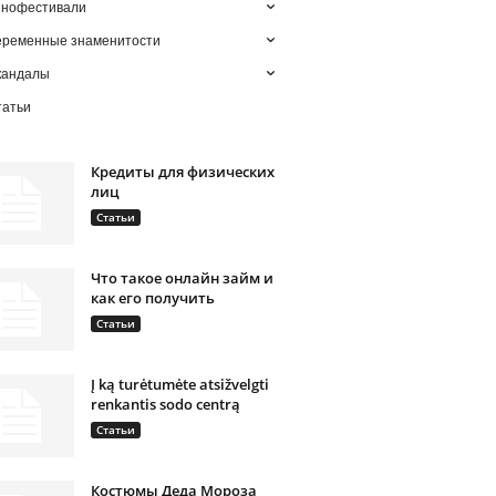
инофестивали
еременные знаменитости
кандалы
татьи
Кредиты для физических
лиц
Статьи
Что такое онлайн займ и
как его получить
Статьи
Į ką turėtumėte atsižvelgti
renkantis sodo centrą
Статьи
Костюмы Деда Мороза