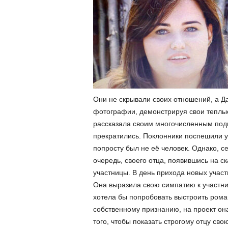
Они не скрывали своих отношений, а Д
фотографии, демонстрируя свои теплые
рассказала своим многочисленным подп
прекратились. Поклонники поспешили ут
попросту был не её человек. Однако, с
очередь, своего отца, появившись на с
участницы. В день прихода новых участ
Она выразила свою симпатию к участник
хотела бы попробовать выстроить рома
собственному признанию, на проект она
того, чтобы показать строгому отцу сво