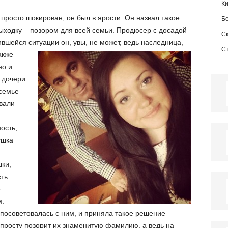
К
 просто шокирован, он был в ярости. Он назвал такое
Б
ыходку – позором для всей семьи. Продюсер с досадой
С
ившейся ситуации он, увы, не может, ведь наследница,
С
акже
но и
 дочери
 семье
овали
ость,
ушка
ки,
сть
е
м.
 посоветовалась с ним, и приняла такое решение
опросту позорит их знаменитую фамилию, а ведь на