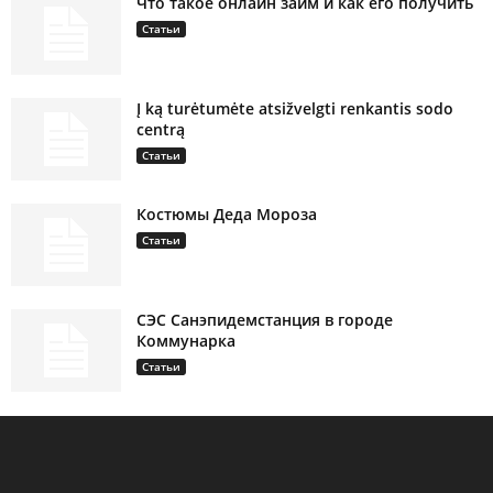
Что такое онлайн займ и как его получить
Статьи
Į ką turėtumėte atsižvelgti renkantis sodo
centrą
Статьи
Костюмы Деда Мороза
Статьи
СЭС Санэпидемстанция в городе
Коммунарка
Статьи