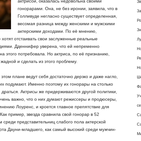
актрисой, оказалась недовольна своими
Зв
гонорарами. Она, не без иронии, заявила, что в
За
Голливуде негласно существует определенная,
Ро
весомая разница между женскими и мужскими
Зн
актерскими доходами. По её мнению,
 хотят отстаивать свои заслуженные реальные
Лу
диями. Дденнифер уверена, что ей непременно
Но
на этого потребовала. Но актриса, по её признанию,
Ре
 жадной и сделать из этого проблему.
Но
 этом плане ведут себя достаточно дерзко и даже нагло,
Шо
 них подумают. Именно поэтому их гонорары на столько
Фа
не драться. Актрисы же придерживаются другой политики,
Уч
очень важно, что о них думают режиссеры и продюсеры,
се
 мнению Лоуренс, и кроется главное препятствие для
 Как пример, звезда сравнила свой гонорар в 52
С
 среди представительниц слабого пола актерской
Са
рта Дауни-младшего, как самый высокий среди мужчин-
М