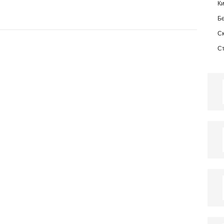
К
Б
С
С