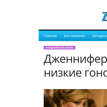
Главная
Без макияжа
Западны
ЗАПАДНЫЙ ШОУ-БИЗНЕС
Дженнифер 
низкие гон