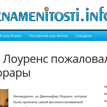
й шоу-бизнес
Российский шоу-бизнес
Скандалы
Лоуренс пожаловал
орары
Зв
Зв
Неожиданно, но Дженнифер Лоуренс, которая
У
была признана самой высокооплачиваемой