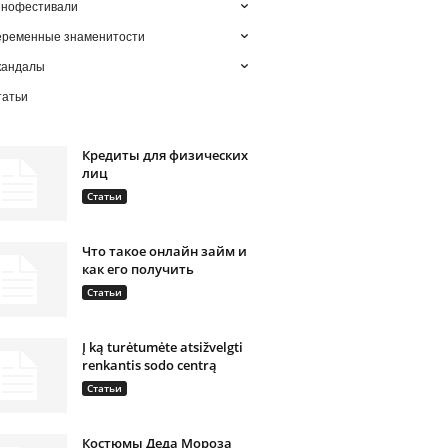
инофестивали
еременные знаменитости
кандалы
татьи
Кредиты для физических
лиц
Статьи
Что такое онлайн займ и
как его получить
Статьи
Į ką turėtumėte atsižvelgti
renkantis sodo centrą
Статьи
Костюмы Деда Мороза