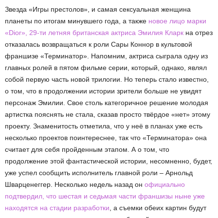
Звезда «Игры престолов», и самая сексуальная женщина
планеты по итогам минувшего года, а также
новое лицо марки
«Dior», 29-ти летняя британская актриса Эмилия Кларк
на отрез
отказалась возвращаться к роли Сары Коннор в культовой
франшизе «Терминатор». Напомним, актриса сыграла одну из
главных ролей в пятом фильме серии, который, однако, являл
собой первую часть новой трилогии. Но теперь стало известно,
о том, что в продолжении истории зрители больше не увидят
персонаж Эмилии. Свое столь категоричное решение молодая
артистка пояснять не стала, сказав просто твёрдое «нет» этому
проекту. Знаменитость отметила, что у неё в планах уже есть
несколько проектов поинтереснее, так что «Терминатора» она
считает для себя пройденным этапом. А о том, что
продолжение этой фантастической истории, несомненно, будет,
уже успел сообщить исполнитель главной роли – Арнольд
Шварценеггер. Несколько недель назад он
официально
подтвердил, что шестая и седьмая части франшизы ныне уже
находятся на стадии разработки
, а съемки обеих картин будут