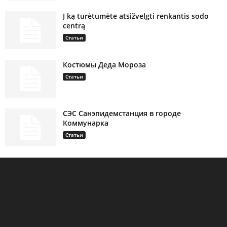
Į ką turėtumėte atsižvelgti renkantis sodo
centrą
Статьи
Костюмы Деда Мороза
Статьи
СЭС Санэпидемстанция в городе
Коммунарка
Статьи