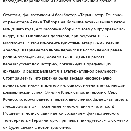
проходить параллельно и начнутся в ближайшем времени.
Отметим, фантастический блокбастер «Терминатор: Генезис»
от режиссера Алана Тэйлора на большие экраны вышел летом
минувшего года, его кассовые сборы по всему миру превысили
цифру в 440 миллионов долларов, при бюджете в 155
миллионов. В этой киноленте культовый актер 68-ми летний
Арнольд Шварценеггер вновь вернулся к исполняемой ранее
роли киборга-убийцы, модели Т-800. Данная работа
перезапускает всю историю, показанную в предыдущих
фильмах, и разворачивается в альтернативной реальности.
Стоит заметить, что картина была весьма неоднозначно
принята критиками и зрителями, однако, имела впечатляющий
коммерческий успех. Эмилия Кларк сыграла героиню Сару
Коннор, которую ранее, в первых двух лентах франшизы играла
Линда Хэмильтон. Также ныне кинокомпания «Paramount
Pictures» вплотную занимается созданием фантастического
телесериала «Терминатор», при чем, планируется, что сюжетно
он будет связан с новой трилогией.