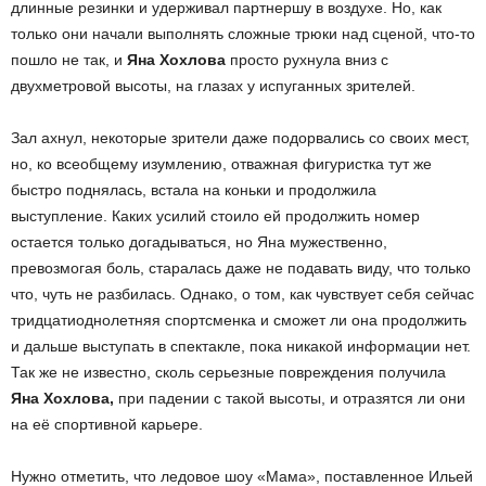
длинные резинки и удерживал партнершу в воздухе. Но, как
только они начали выполнять сложные трюки над сценой, что-то
пошло не так, и
Яна Хохлова
просто рухнула вниз с
двухметровой высоты, на глазах у испуганных зрителей.
Зал ахнул, некоторые зрители даже подорвались со своих мест,
но, ко всеобщему изумлению, отважная фигуристка тут же
быстро поднялась, встала на коньки и продолжила
выступление. Каких усилий стоило ей продолжить номер
остается только догадываться, но Яна мужественно,
превозмогая боль, старалась даже не подавать виду, что только
что, чуть не разбилась. Однако, о том, как чувствует себя сейчас
тридцатиоднолетняя спортсменка и сможет ли она продолжить
и дальше выступать в спектакле, пока никакой информации нет.
Так же не известно, сколь серьезные повреждения получила
Яна Хохлова,
при падении с такой высоты, и отразятся ли они
на её спортивной карьере.
Нужно отметить, что ледовое шоу «Мама», поставленное Ильей