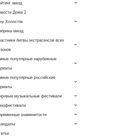
йтинг звезд
овости Дома 2
оу Холостяк
абрика звезд
астники битвы экстрасенсов всех
езонов
амые популярные зарубежные
ериалы
амые популярные российские
ериалы
ировые музыкальные фестивали
инофестивали
еременные знаменитости
кандалы
татьи