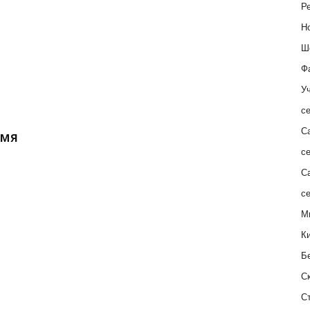
Ре
Н
Ш
Ф
Уч
с
С
емя
с
С
с
М
К
Б
С
С