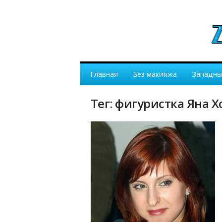
Главная
Без макияжа
Западны
Тег: фигуристка Яна Х