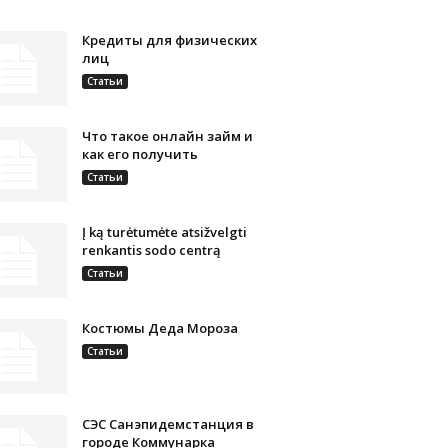
Кредиты для физических
лиц
Статьи
Что такое онлайн займ и
как его получить
Статьи
Į ką turėtumėte atsižvelgti
renkantis sodo centrą
Статьи
Костюмы Деда Мороза
Статьи
СЭС Санэпидемстанция в
городе Коммунарка