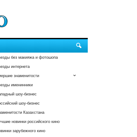
везды без макияжа и фотошопа
везды интернета
мершие знаменитости
везды именинники
ападный шоу-бизнес
оссийский шоу-бизнес
наменитости Казахстана
чшие новинки российского кино
винки зарубежного кино