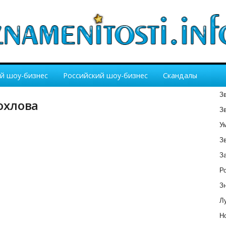
й шоу-бизнес
Российский шоу-бизнес
Скандалы
З
охлова
З
У
З
З
Р
З
Лу
Но