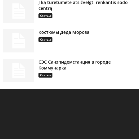
Į ką turėtumėte atsižvelgti renkantis sodo
centrą
Статьи
Костюмы Деда Мороза
Статьи
СЭС Санэпидемстанция в городе
Коммунарка
Статьи