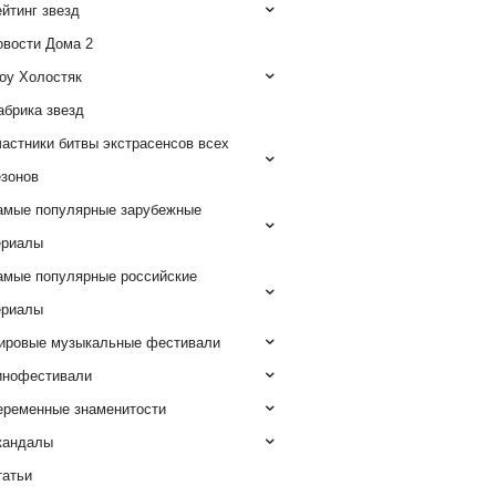
йтинг звезд
овости Дома 2
оу Холостяк
абрика звезд
астники битвы экстрасенсов всех
езонов
амые популярные зарубежные
ериалы
амые популярные российские
ериалы
ировые музыкальные фестивали
инофестивали
еременные знаменитости
кандалы
татьи