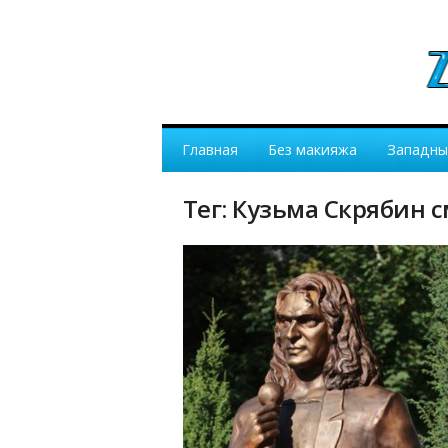
Главная
Без макияжа
Западны
Тег: Кузьма Скрябин 