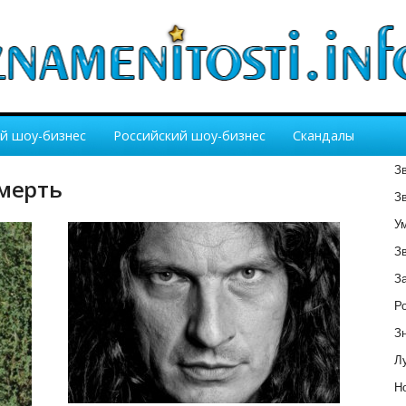
й шоу-бизнес
Российский шоу-бизнес
Скандалы
З
смерть
З
У
З
З
Р
З
Лу
Но