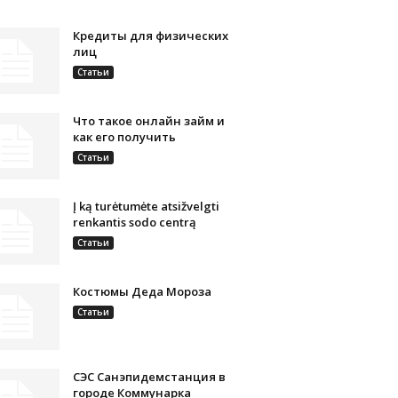
Кредиты для физических
лиц
Статьи
Что такое онлайн займ и
как его получить
Статьи
Į ką turėtumėte atsižvelgti
renkantis sodo centrą
Статьи
Костюмы Деда Мороза
Статьи
СЭС Санэпидемстанция в
городе Коммунарка