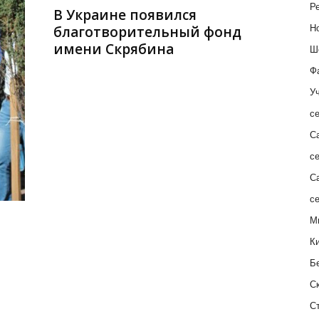
Ре
В Украине появился
благотворительный фонд
Н
имени Скрябина
Ш
Ф
Уч
с
С
с
С
с
М
К
Б
С
С