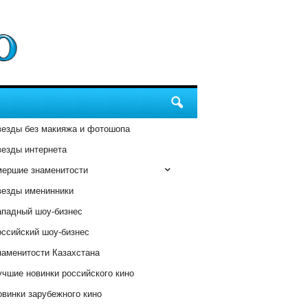
везды без макияжа и фотошопа
везды интернета
мершие знаменитости
везды именинники
ападный шоу-бизнес
оссийский шоу-бизнес
наменитости Казахстана
чшие новинки российского кино
винки зарубежного кино