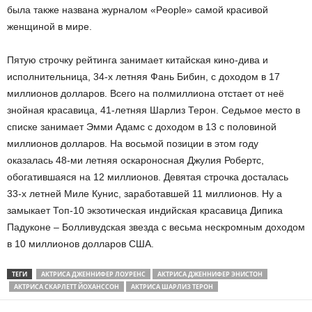
была также названа журналом «People» самой красивой
женщиной в мире.
Пятую строчку рейтинга занимает китайская кино-дива и
исполнительница, 34-х летняя Фань Бибин, с доходом в 17
миллионов долларов. Всего на полмиллиона отстает от неё
знойная красавица, 41-летняя Шарлиз Терон. Седьмое место в
списке занимает Эмми Адамс с доходом в 13 с половиной
миллионов долларов. На восьмой позиции в этом году
оказалась 48-ми летняя оскароносная Джулия Робертс,
обогатившаяся на 12 миллионов. Девятая строчка досталась
33-х летней Миле Кунис, заработавшей 11 миллионов. Ну а
замыкает Топ-10 экзотическая индийская красавица Дипика
Падуконе – Болливудская звезда с весьма нескромным доходом
в 10 миллионов долларов США.
ТЕГИ
АКТРИСА ДЖЕННИФЕР ЛОУРЕНС
АКТРИСА ДЖЕННИФЕР ЭНИСТОН
АКТРИСА СКАРЛЕТТ ЙОХАНССОН
АКТРИСА ШАРЛИЗ ТЕРОН