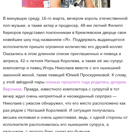
В минувшую среду, 16-го марта, вечером король отечественной
поп-музыки, а также актер и продюсер, 48-ми летний Филипп
Киркоров представил поклонникам в Кремлевском дворце свое
новейшее шоу под названием «Я». Поддержать выдающегося
исполнителя пришло огромное количество его друзей-коллег.
Оказались в этом длинном списке приглашенных и певица и
актриса, 42-х летняя Наташа Королева, а также её экс-супруг,
композитор и певец Игорь Николаев вместе с его нынешней
законной женой, также певицей Юлией Проскуряковой. К слову,
у этой звёздной пары
осенью прошлого года родилась дочурка
Вероника
. Правда, известного композитора с супругой в тот
вечер ждал очень неприятный и неожиданный сюрприз —
Николаев с ужасом обнаружил, что его место расположено как
раз рядом с Наташей Королевой. И ситуация получалась
весьма неловкая и очень щекотливая, ведь, с одной стороны от
исполнителя расположилась его нынешняя супруга, а
рядышком, с другого боку, сидит его бывшая.