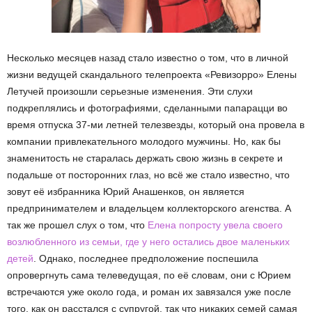
Несколько месяцев назад стало известно о том, что в личной
жизни ведущей скандального телепроекта «Ревизорро» Елены
Летучей произошли серьезные изменения. Эти слухи
подкреплялись и фотографиями, сделанными папарацци во
время отпуска 37-ми летней телезвезды, который она провела в
компании привлекательного молодого мужчины. Но, как бы
знаменитость не старалась держать свою жизнь в секрете и
подальше от посторонних глаз, но всё же стало известно, что
зовут её избранника Юрий Анашенков, он является
предпринимателем и владельцем коллекторского агенства. А
так же прошел слух о том, что
Елена попросту увела своего
возлюбленного из семьи, где у него остались двое маленьких
детей
. Однако, последнее предположение поспешила
опровергнуть сама телеведущая, по её словам, они с Юрием
встречаются уже около года, и роман их завязался уже после
того, как он расстался с супругой, так что никаких семей самая