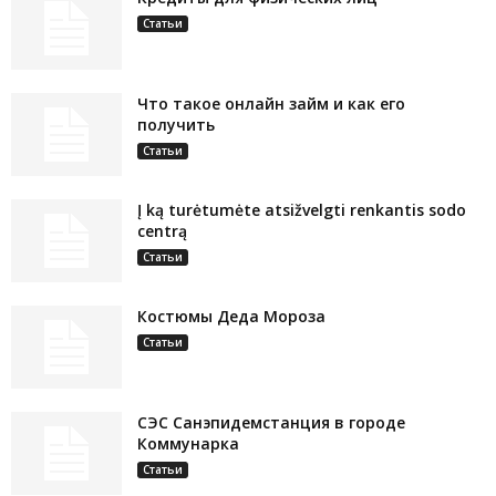
Статьи
Что такое онлайн займ и как его
получить
Статьи
Į ką turėtumėte atsižvelgti renkantis sodo
centrą
Статьи
Костюмы Деда Мороза
Статьи
СЭС Санэпидемстанция в городе
Коммунарка
Статьи