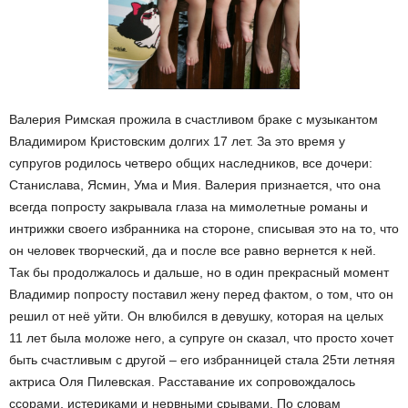
Валерия Римская прожила в счастливом браке с музыкантом
Владимиром Кристовским долгих 17 лет. За это время у
супругов родилось четверо общих наследников, все дочери:
Станислава, Ясмин, Ума и Мия. Валерия признается, что она
всегда попросту закрывала глаза на мимолетные романы и
интрижки своего избранника на стороне, списывая это на то, что
он человек творческий, да и после все равно вернется к ней.
Так бы продолжалось и дальше, но в один прекрасный момент
Владимир попросту поставил жену перед фактом, о том, что он
решил от неё уйти. Он влюбился в девушку, которая на целых
11 лет была моложе него, а супруге он сказал, что просто хочет
быть счастливым с другой – его избранницей стала 25ти летняя
актриса Оля Пилевская. Расставание их сопровождалось
ссорами, истериками и нервными срывами. По словам