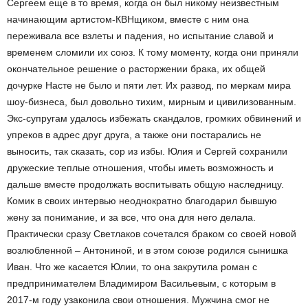
Сергеем еще в то время, когда он был никому неизвестным
начинающим артистом-КВНщиком, вместе с ним она
переживала все взлеты и падения, но испытание славой и
временем сломили их союз. К тому моменту, когда они приняли
окончательное решение о расторжении брака, их общей
дочурке Насте не было и пяти лет. Их развод, по меркам мира
шоу-бизнеса, был довольно тихим, мирным и цивилизованным.
Экс-супругам удалось избежать скандалов, громких обвинений и
упреков в адрес друг друга, а также они постарались не
выносить, так сказать, сор из избы. Юлия и Сергей сохранили
дружеские теплые отношения, чтобы иметь возможность и
дальше вместе продолжать воспитывать общую наследницу.
Комик в своих интервью неоднократно благодарил бывшую
жену за понимание, и за все, что она для него делала.
Практически сразу Светлаков сочетался браком со своей новой
возлюбленной – Антониной, и в этом союзе родился сынишка
Иван. Что же касается Юлии, то она закрутила роман с
предпринимателем Владимиром Васильевым, с которым в
2017-м году узаконила свои отношения. Мужчина смог не