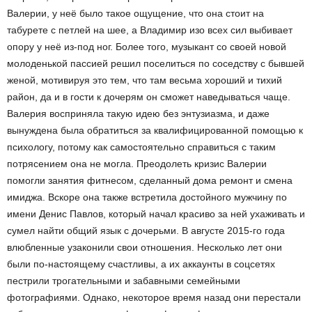
Валерии, у неё было такое ощущение, что она стоит на
табурете с петлей на шее, а Владимир изо всех сил выбивает
опору у неё из-под ног. Более того, музыкант со своей новой
молоденькой пассией решил поселиться по соседству с бывшей
женой, мотивируя это тем, что там весьма хороший и тихий
район, да и в гости к дочерям он сможет наведываться чаще.
Валерия восприняла такую идею без энтузиазма, и даже
вынуждена была обратиться за квалифицированной помощью к
психологу, потому как самостоятельно справиться с таким
потрясением она не могла. Преодолеть кризис Валерии
помогли занятия фитнесом, сделанный дома ремонт и смена
имиджа. Вскоре она также встретила достойного мужчину по
имени Денис Павлов, который начал красиво за ней ухаживать и
сумел найти общий язык с дочерьми. В августе 2015-го года
влюбленные узаконили свои отношения. Несколько лет они
были по-настоящему счастливы, а их аккаунты в соцсетях
пестрили трогательными и забавными семейными
фотографиями. Однако, некоторое время назад они перестали