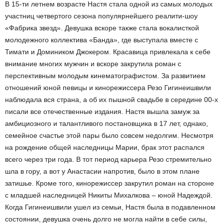
В 15-ти летнем возрасте Настя стала одной из самых молодых
участниц четвертого сезона популярнейшего реалити-шоу
«Фабрика звезд». Девушка вскоре также стала вокалисткой
молодежного коллектива «Банда», где выступала вместе с
Тимати и Домиником Джокером. Красавица привлекала к себе
внимание многих мужчин и вскоре закрутила роман с
перспективным молодым кинематографистом. За развитием
отношений юной певицы и кинорежиссера Резо Гигинеишвили
наблюдала вся страна, а об их пышной свадьбе в середине 00-х
писали все отечественные издания. Настя вышла замуж за
амбициозного и талантливого постановщика в 17 лет, однако,
семейное счастье этой пары было совсем недолгим. Несмотря
на рождение общей наследницы Марии, брак этот распался
всего через три года. В тот период карьера Резо стремительно
шла в гору, а вот у Анастасии напротив, было в этом плане
затишье. Кроме того, кинорежиссер закрутил роман на стороне
с младшей наследницей Никиты Михалкова – юной Надеждой.
Когда Гигинеишвили ушел из семьи, Настя была в подавленном
состоянии, девушка очень долго не могла найти в себе силы,