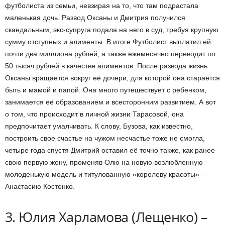
футболиста из семьи, невзирая на то, что там подрастала
маленькая дочь. Развод Оксаны и Дмитрия получился
скандальным, экс-супруга подала на него в суд, требуя крупную
сумму отступных и алименты. В итоге Футболист выплатил ей
почти два миллиона рублей, а также ежемесячно переводит по
50 тысяч рублей в качестве алиментов. После развода жизнь
Оксаны вращается вокруг её дочери, для которой она старается
быть и мамой и папой. Она много путешествует с ребенком,
занимается её образованием и всесторонним развитием. А вот
о том, что происходит в личной жизни Тарасовой, она
предпочитает умалчивать. К слову, Бузова, как известно,
построить свое счастье на чужом несчастье тоже не смогла,
четыре года спустя Дмитрий оставил её точно также, как ранее
свою первую жену, променяв Олю на новую возлюбленную –
молоденькую модель и титулованную «королеву красоты» –
Анастасию Костенко.
3. Юлия Харламова (Лещенко) –