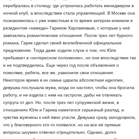
перебралась в столицу, где устроилась работать менеджером в
ночной клуб, а впоследствии стала управляющей. В Москве она
познакомилась с уже известным в то время актером-комиком и
резидентом «камеди» Гариком Харламовым, с которым у неё
завязались романтические отношения. После трех лет бурного
романа, Гарик сделал своей возлюбленной официальное
предложение. Тогда даже ходили слухи о том, что Юля
пребывает в «интересном положении», но они впоследствии так
и не подтвердились. Еще через год после объявления о
помолвке, ребята, все же, узаконили свои отношения.
Некоторое время в их семье царила абсолютная идиллия,
девушка послушала мужа, когда он настоял, чтобы она бросила
работу, и не ездила с ним на гастроли, дабы не отвлекать
супруга от дел. Но, после трех лет супружеской жизни, в
отношениях Юли и Гарика наметился серьезный разлад, а
чувства мужчины к ней явно угасли. Девушка сразу заподозрила,
что у благоверного кто-то появился, но на все её прямые
вопросы шоумен отвечал отрицательно. Однако, долго