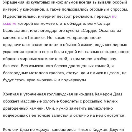
Украшения из культовых кинофильмов всегда вызывали особый
интерес у киноманов, а также пользовались огромным спросом.
И действительно, интернет пестрит рекламой, перейдя
по
ссылке
которой вы можете стать обладателем «Кольца
Всевластия», или легендарного кулона «Сердце Океана» из
киноленты «Титаник». Но, какие же драгоценности
предпочитают знаменитости в обычной жизни, ведь ювелирные
украшения испокон веков были одной из главных составляющих
образов мировых знаменитостей, в том числе и звёзд шоу-
бизнеса. Без изысканного блеска драгоценных камней, и
благородных металлов красота, статус, да и имидж в целом, не
будут столь ярко выражены и подчеркнуты.
Хрупкая и утонченная голливудская кино-дива Камерон Диаз
обожает массивные золотые браслеты с россыпью мелких
драгоценных камней. Они, нужно заметить великолепно
подчеркивают её тонкие запястья и отлично на ней смотрятся.
Коллеги Диаз по «цеху», киноактрисы Николь Кидман, Джулия