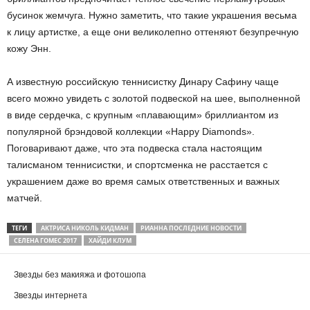
бусинок жемчуга. Нужно заметить, что такие украшения весьма
к лицу артистке, а еще они великолепно оттеняют безупречную
кожу Энн.
А известную российскую теннисистку Динару Сафину чаще
всего можно увидеть с золотой подвеской на шее, выполненной
в виде сердечка, с крупным «плавающим» бриллиантом из
популярной брэндовой коллекции «Happy Diamonds».
Поговаривают даже, что эта подвеска стала настоящим
талисманом теннисистки, и спортсменка не расстается с
украшением даже во время самых ответственных и важных
матчей.
ТЕГИ
АКТРИСА НИКОЛЬ КИДМАН
РИАННА ПОСЛЕДНИЕ НОВОСТИ
СЕЛЕНА ГОМЕС 2017
ХАЙДИ КЛУМ
Звезды без макияжа и фотошопа
Звезды интернета