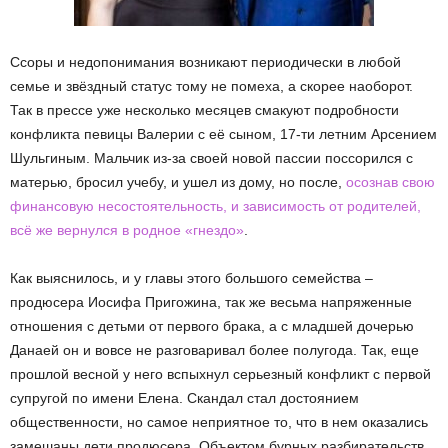
Ссоры и недопонимания возникают периодически в любой
семье и звёздный статус тому не помеха, а скорее наоборот.
Так в прессе уже несколько месяцев смакуют подробности
конфликта певицы Валерии с её сыном, 17-ти летним Арсением
Шульгиным. Мальчик из-за своей новой пассии поссорился с
матерью, бросил учебу, и ушел из дому, но после,
осознав свою
финансовую несостоятельность, и зависимость от родителей,
всё же вернулся в родное «гнездо»
.
Как выяснилось, и у главы этого большого семейства –
продюсера Иосифа Пригожина, так же весьма напряженные
отношения с детьми от первого брака, а с младшей дочерью
Данаей он и вовсе не разговаривал более полугода. Так, еще
прошлой весной у него вспыхнул серьезный конфликт с первой
супругой по имени Елена. Скандал стал достоянием
общественности, но самое неприятное то, что в нем оказались
замешаны дети продюсера. Объектом бурных разбирательств