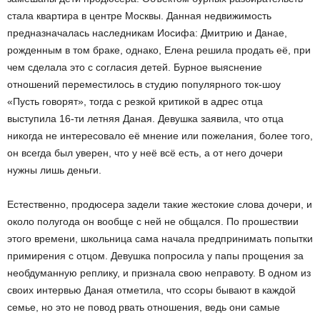
стала квартира в центре Москвы. Данная недвижимость
предназначалась наследникам Иосифа: Дмитрию и Данае,
рожденным в том браке, однако, Елена решила продать её, при
чем сделала это с согласия детей. Бурное выяснение
отношений переместилось в студию популярного ток-шоу
«Пусть говорят», тогда с резкой критикой в адрес отца
выступила 16-ти летняя Даная. Девушка заявила, что отца
никогда не интересовало её мнение или пожелания, более того,
он всегда был уверен, что у неё всё есть, а от него дочери
нужны лишь деньги.
Естественно, продюсера задели такие жестокие слова дочери, и
около полугода он вообще с ней не общался. По прошествии
этого времени, школьница сама начала предпринимать попытки
примирения с отцом. Девушка попросила у папы прощения за
необдуманную реплику, и признала свою неправоту. В одном из
своих интервью Даная отметила, что ссоры бывают в каждой
семье, но это не повод рвать отношения, ведь они самые