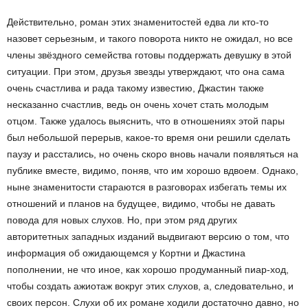
Действительно, роман этих знаменитостей едва ли кто-то
назовет серьезным, и такого поворота никто не ожидал, но все
члены звёздного семейства готовы поддержать девушку в этой
ситуации. При этом, друзья звезды утверждают, что она сама
очень счастлива и рада такому известию, Джастин также
несказанно счастлив, ведь он очень хочет стать молодым
отцом. Также удалось выяснить, что в отношениях этой пары
был небольшой перерыв, какое-то время они решили сделать
паузу и расстались, но очень скоро вновь начали появляться на
публике вместе, видимо, поняв, что им хорошо вдвоем. Однако,
ныне знаменитости стараются в разговорах избегать темы их
отношений и планов на будущее, видимо, чтобы не давать
повода для новых слухов. Но, при этом ряд других
авторитетных западных изданий выдвигают версию о том, что
информация об ожидающемся у Кортни и Джастина
пополнении, не что иное, как хорошо продуманный пиар-ход,
чтобы создать ажиотаж вокруг этих слухов, а, следовательно, и
своих персон. Слухи об их романе ходили достаточно давно, но