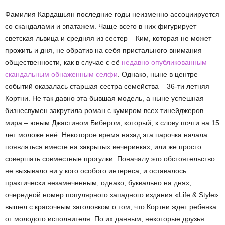
Фамилия Кардашьян последние годы неизменно ассоциируется
со скандалами и эпатажем. Чаще всего в них фигурирует
светская львица и средняя из сестер – Ким, которая не может
прожить и дня, не обратив на себя пристального внимания
общественности, как в случае с её
недавно опубликованным
скандальным обнаженным селфи
. Однако, ныне в центре
событий оказалась старшая сестра семейства – 36-ти летняя
Кортни. Не так давно эта бывшая модель, а ныне успешная
бизнесвумен закрутила роман с кумиром всех тинейджеров
мира – юным Джастином Бибером, который, к слову почти на 15
лет моложе неё. Некоторое время назад эта парочка начала
появляться вместе на закрытых вечеринках, или же просто
совершать совместные прогулки. Поначалу это обстоятельство
не вызывало ни у кого особого интереса, и оставалось
практически незамеченным, однако, буквально на днях,
очередной номер популярного западного издания «Life & Style»
вышел с красочным заголовком о том, что Кортни ждет ребенка
от молодого исполнителя. По их данным, некоторые друзья