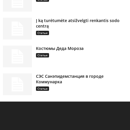
Į ką turėtumėte atsižvelgti renkantis sodo
centrą
Статьи
Костюмы Деда Мороза
Статьи
СЭС Санэпидемстанция в городе
Коммунарка
Статьи