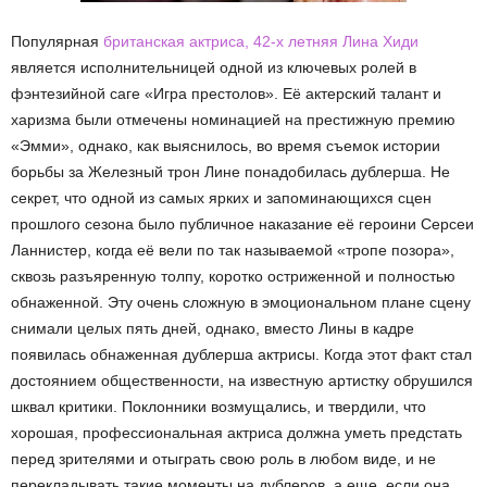
Популярная
британская актриса, 42-х летняя Лина Хиди
является исполнительницей одной из ключевых ролей в
фэнтезийной саге «Игра престолов». Её актерский талант и
харизма были отмечены номинацией на престижную премию
«Эмми», однако, как выяснилось, во время съемок истории
борьбы за Железный трон Лине понадобилась дублерша. Не
секрет, что одной из самых ярких и запоминающихся сцен
прошлого сезона было публичное наказание её героини Серсеи
Ланнистер, когда её вели по так называемой «тропе позора»,
сквозь разъяренную толпу, коротко остриженной и полностью
обнаженной. Эту очень сложную в эмоциональном плане сцену
снимали целых пять дней, однако, вместо Лины в кадре
появилась обнаженная дублерша актрисы. Когда этот факт стал
достоянием общественности, на известную артистку обрушился
шквал критики. Поклонники возмущались, и твердили, что
хорошая, профессиональная актриса должна уметь предстать
перед зрителями и отыграть свою роль в любом виде, и не
перекладывать такие моменты на дублеров, а еще, если она