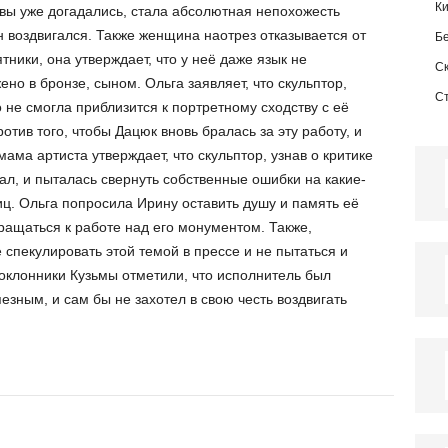
К
 вы уже догадались, стала абсолютная непохожесть
он воздвигался. Также женщина наотрез отказывается от
Б
ники, она утверждает, что у неё даже язык не
С
ено в бронзе, сыном. Ольга заявляет, что скульптор,
С
не смогла приблизится к портретному сходству с её
тив того, чтобы Дацюк вновь бралась за эту работу, и
мама артиста утверждает, что скульптор, узнав о критике
ал, и пыталась свернуть собственные ошибки на какие-
иц. Ольга попросила Ирину оставить душу и память её
вращаться к работе над его монументом. Также,
спекулировать этой темой в прессе и не пытаться и
поклонники Кузьмы отметили, что исполнитель был
зным, и сам бы не захотел в свою честь воздвигать