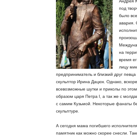
Андрея К
под твор
было все
авария. 
исполнит
произошл
Междуна
на терри
время ег
лицу ми
предприниматель и близкий друг певца 
скульптор Ирина Дацюк. Однако, вскор
всевозможные шутки и приколы по этом
образом царя Петра I, а так же с молда
с самим Кузьмой. Некоторые фанаты б
скульптуре.
А сегодня мама погибшего исполнителя
памятник как можно скорее снесли. Так