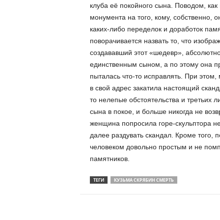
клуба её покойного сына. Поводом, как
монумента на того, кому, собственно, 
каких-либо переделок и доработок памят
поворачивается назвать то, что изображ
создававший этот «шедевр», абсолютно 
единственным сыном, а по этому она про
пыталась что-то исправлять. При этом, 
в свой адрес закатила настоящий сканд
то нелепые обстоятельства и третьих л
сына в покое, и больше никогда не воз
женщина попросила горе-скульптора не 
далее раздувать скандал. Кроме того, 
человеком довольно простым и не помпе
памятников.
ТЕГИ
КУЗЬМА СКРЯБИН СМЕРТЬ