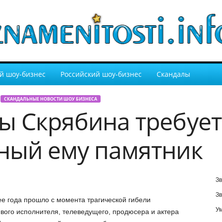
й шоу-бизнес
Российский шоу-бизнес
Скандалы
СКАНДАЛЬНЫЕ НОВОСТИ ШОУ БИЗНЕСА
ы Скрябина требует
ный ему памятник
Зв
Зв
е года прошло с момента трагической гибели
У
вого исполнителя, телеведущего, продюсера и актера