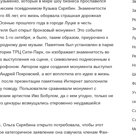
узьменко, который в мире шоу бизнеса прославился
Зв
ческим псевдонимом Кузьма Скрябин. Знаменитости
За
го 46 лет, его жизнь оборвала страшная дорожная
Ро
Осенью прошлого года в городе Луцке в честь
Зн
еля был открыт бронзовый монумент. Это событие
о 1-го октября, и было, таким образом, приурочено к
Лу
родному дню музыки. Памятник был установлен в парке
Но
тории ТРЦ Сити-Парк, он изображает знаменитость во
Ре
о выступления на сцене, с символично поднесенным к
Но
крофоном. Автором идеи создания монумента выступил
Андрей Покровский, а вот воплотила его идею в жизнь
Шо
е после презентации памятника Интернет заполонили
Фа
у поводу. Пользователи сравнивали монумент с
Уч
вским артистом Иво Бобулом, да с кем угодно, только не
се
ез цензуры возмущались откровенно неудавшейся
С
Са
, Ольга Скрябина открыто потребовала, чтобы этот
М
ое категоричное заявление она озвучила членам Фан-