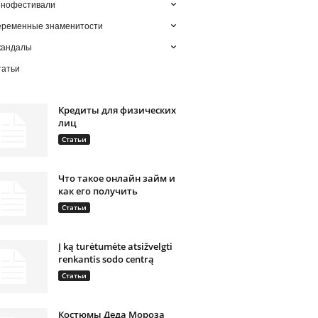
инофестивали
еременные знаменитости
кандалы
татьи
Кредиты для физических
лиц
Статьи
Что такое онлайн займ и
как его получить
Статьи
Į ką turėtumėte atsižvelgti
renkantis sodo centrą
Статьи
Костюмы Деда Мороза