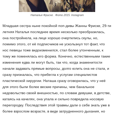
Наталья Фриске . Фото 2015. Instagram
Младшая сестра ныне покойной поп-дивы Жанны Фриске, 29-ти
летняя Наталья последнее время несколько преобразилась,
она постройнела, на лице хорошо очертились скулы, но,
помимо этого, от её подписчиков не ускользнул тот факт, что
нос певицы тоже видоизменился, стал более утонченным, к
тому же поменялась его форма. Конечно, естественными такие
изменения едва ли могут быть, так что, когда знаменитости
начали задавать прямые вопросы, долго юлить она не стала, и
сразу призналась, что прибегла к услугам специалистов
пластической хирургии. Наташа сразу оговорилась, что у неё
для этого были более веские причины, чем банальное
недовольство своей внешностью, по словам девушки, в детстве,
катаясь на качелях, она упала и сильно повредила носовую
перегородку. Последствия этой травмы дали о себе знать уже в
более взрослом возрасте, в виде затрудненного дыхания, но