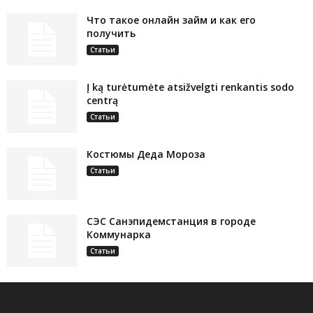
Что такое онлайн займ и как его
получить
Статьи
Į ką turėtumėte atsižvelgti renkantis sodo
centrą
Статьи
Костюмы Деда Мороза
Статьи
СЭС Санэпидемстанция в городе
Коммунарка
Статьи