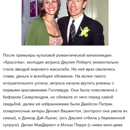
После премьеры культовой романтической кинокомедии
«Красотка», молодая актриса Джулия Робертс моментально
стала звездой мирового масштаба. На неё враз свалились
слава, деньги и всеобщее обожание. На волне такого
оглушительного успеха, актриса начала крутить романы с
первыми красавчиками Голливуда. Она была помолвлена с
Кифером Сазерлендом, но сбежала от него перед самой
свадьбой, далее её избранниками были Джейсон Патрик,
оскароносные актеры Дензел Вашингтон, (которого она увела из
семьи), и Дэниэр Дэй-Льюис, (его Джулия отбила у беременной
супруги), Дилан МакДермот и Мэтью Перри (с ними кино-дива