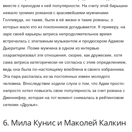
вместе с приходом к ней популярности. На счету этой барышни
немало громких романов с красивейшими мужчинами
Голливуда, но также, были в её жизни и такие романы, о
которых мало кто из поклонников догадывается. К примеру, на
заре своей карьеры актриса непродолжительное время
встречалась с эпатажным музыкантом и продюсером Адамом
Дьюритцем. Позже мужчина в одном из интервью
охарактеризовал эти отношения, скорее, как дружеские, хотя
сама актриса категорически не согласна с этим определением,
ведь она была по-настоящему влюблена в своего избранника.
Эта пара распалась из-за постоянных измен молодого
человека. Впоследствии ходили слухи о том, что Адам просто-
напросто хотел повысить свою популярность за счет романа с
Дженнифер, которая на тот момент снималась в рейтинговом
ситкоме «Друзья».
6. Мила Кунис и Маколей Калкин