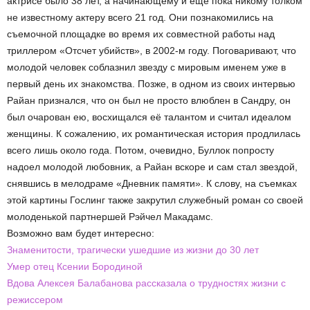
актрисе было 38 лет, а начинающему и еще пока никому толком
не известному актеру всего 21 год. Они познакомились на
съемочной площадке во время их совместной работы над
триллером «Отсчет убийств», в 2002-м году. Поговаривают, что
молодой человек соблазнил звезду с мировым именем уже в
первый день их знакомства. Позже, в одном из своих интервью
Райан признался, что он был не просто влюблен в Сандру, он
был очарован ею, восхищался её талантом и считал идеалом
женщины. К сожалению, их романтическая история продлилась
всего лишь около года. Потом, очевидно, Буллок попросту
надоел молодой любовник, а Райан вскоре и сам стал звездой,
снявшись в мелодраме «Дневник памяти». К слову, на съемках
этой картины Гослинг также закрутил служебный роман со своей
молоденькой партнершей Рэйчел Макадамс.
Возможно вам будет интересно:
Знаменитости, трагически ушедшие из жизни до 30 лет
Умер отец Ксении Бородиной
Вдова Алексея Балабанова рассказала о трудностях жизни с
режиссером