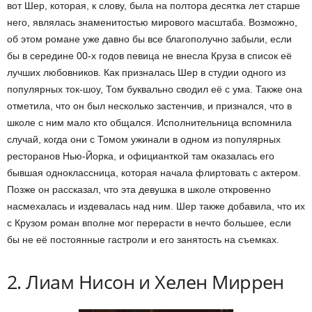
вот Шер, которая, к слову, была на полтора десятка лет старше
него, являлась знаменитостью мирового масштаба. Возможно,
об этом романе уже давно бы все благополучно забыли, если
бы в середине 00-х годов певица не внесла Круза в список её
лучших любовников. Как призналась Шер в студии одного из
популярных ток-шоу, Том буквально сводил её с ума. Также она
отметила, что он был несколько застенчив, и признался, что в
школе с ним мало кто общался. Исполнительница вспомнила
случай, когда они с Томом ужинали в одном из популярных
ресторанов Нью-Йорка, и официанткой там оказалась его
бывшая одноклассница, которая начала флиртовать с актером.
Позже он рассказал, что эта девушка в школе откровенно
насмехалась и издевалась над ним. Шер также добавила, что их
с Крузом роман вполне мог перерасти в нечто большее, если
бы не её постоянные гастроли и его занятость на съемках.
2. Лиам Нисон и Хелен Миррен