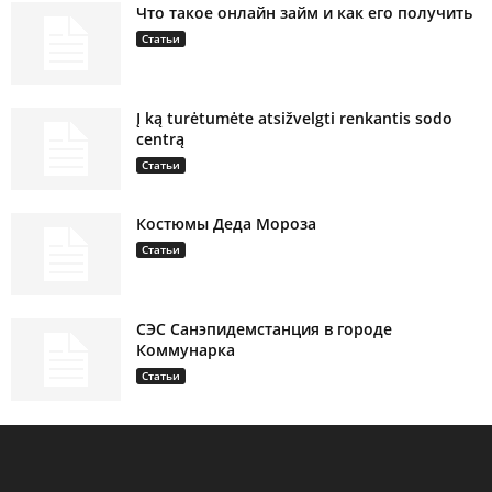
Что такое онлайн займ и как его получить
Статьи
Į ką turėtumėte atsižvelgti renkantis sodo
centrą
Статьи
Костюмы Деда Мороза
Статьи
СЭС Санэпидемстанция в городе
Коммунарка
Статьи