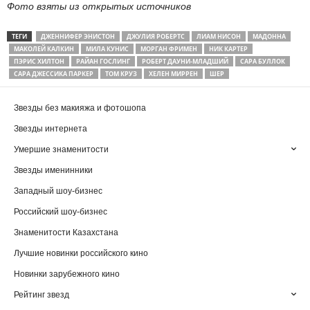
Фото взяты из открытых источников
ТЕГИ
ДЖЕННИФЕР ЭНИСТОН
ДЖУЛИЯ РОБЕРТС
ЛИАМ НИСОН
МАДОННА
МАКОЛЕЙ КАЛКИН
МИЛА КУНИС
МОРГАН ФРИМЕН
НИК КАРТЕР
ПЭРИС ХИЛТОН
РАЙАН ГОСЛИНГ
РОБЕРТ ДАУНИ-МЛАДШИЙ
САРА БУЛЛОК
САРА ДЖЕССИКА ПАРКЕР
ТОМ КРУЗ
ХЕЛЕН МИРРЕН
ШЕР
Звезды без макияжа и фотошопа
Звезды интернета
Умершие знаменитости
Звезды именинники
Западный шоу-бизнес
Российский шоу-бизнес
Знаменитости Казахстана
Лучшие новинки российского кино
Новинки зарубежного кино
Рейтинг звезд