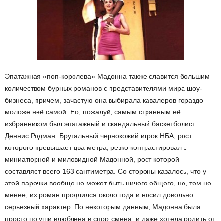
Эпатажная «поп-королева» Мадонна также славится большим
количеством бурных романов с представителями мира шоу-
бизнеса, причем, зачастую она выбирала кавалеров гораздо
моложе неё самой. Но, пожалуй, самым странным её
избранником был эпатажный и скандальный баскетболист
Деннис Родман. Брутальный чернокожий игрок НБА, рост
которого превышает два метра, резко контрастировал с
миниатюрной и миловидной Мадонной, рост которой
составляет всего 163 сантиметра. Со стороны казалось, что у
этой парочки вообще не может быть ничего общего, но, тем не
менее, их роман продлился около года и носил довольно
серьезный характер. По некоторым данным, Мадонна была
просто по уши влюблена в спортсмена, и даже хотела родить от