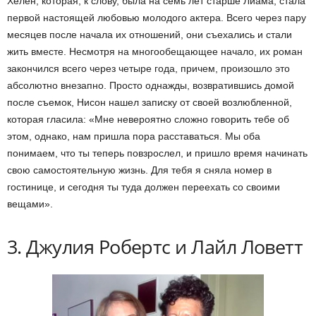
Хелен, которая, к слову, была на семь лет старше Лиама, стала
первой настоящей любовью молодого актера. Всего через пару
месяцев после начала их отношений, они съехались и стали
жить вместе. Несмотря на многообещающее начало, их роман
закончился всего через четыре года, причем, произошло это
абсолютно внезапно. Просто однажды, возвратившись домой
после съемок, Нисон нашел записку от своей возлюбленной,
которая гласила: «Мне невероятно сложно говорить тебе об
этом, однако, нам пришла пора расставаться. Мы оба
понимаем, что ты теперь повзрослел, и пришло время начинать
свою самостоятельную жизнь. Для тебя я сняла номер в
гостинице, и сегодня ты туда должен переехать со своими
вещами».
3. Джулия Робертс и Лайл Ловетт