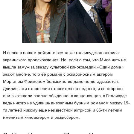
И снова в нашем рейтинге все та же голливудская актриса
украинского происхождения. Но, если о том, что Мила чуть не
вышла замуж за звезду культовой кинокомедии «Один дома»
знают многие, то о её романе с оскароносным актером
Морганом Фрименом большинство даже не догадывается.
Длились эти отношения относительно недолго, и со стороны
они выглядели вполне обыденно: в конце-концов, в Голливуде
ведь никого не удивишь внезапным бурным романом между 19-
ти летней никому еще неизвестной актрисой и 65-ти летним
именитым киноактером и режиссером.