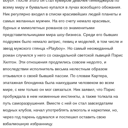
Boys». После этого он стал кумиром девочек-тинейджеров по
всему миру и буквально купался в лучах всеобщего обожания.
Ник регулярно входил в списки красивейших людей планеты и
самых желанных мужчин. На его счету немало красивых,
бурных и мимолетных романов со знаменитыми
представительницами мира шоу-бизнеса. Среди его бывших
подружек было немало актрис, певиц и моделей, в том числе и
звезд мужского глянца «Playboy». Но самый неожиданный
роман случился у него со скандальной светской львицей Пэрис
Хилтон. Эти отношения продлились совсем недолго, и
впоследствии исполнитель весьма нелестным образом
отзывался о своей бывшей пассии. По словам Картера,
эпатажная блондинка была наихудшим человеком во всем
мире, с кем только он мог связаться. Ник заявил, что Пэрис
пробуждала в нем низменные инстинкты, а также толкала на
путь саморазрушения. Вместе с ней он стал завсегдатаям
модных клубов, начал употреблять алкоголь и наркотики, но,
через год парень одумался и поспешил оставить свою
взбалмошную избранницу.