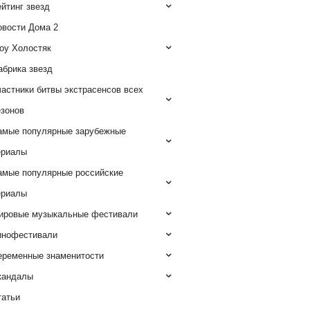
йтинг звезд
овости Дома 2
оу Холостяк
абрика звезд
астники битвы экстрасенсов всех
езонов
амые популярные зарубежные
ериалы
амые популярные российские
ериалы
ировые музыкальные фестивали
инофестивали
еременные знаменитости
кандалы
татьи