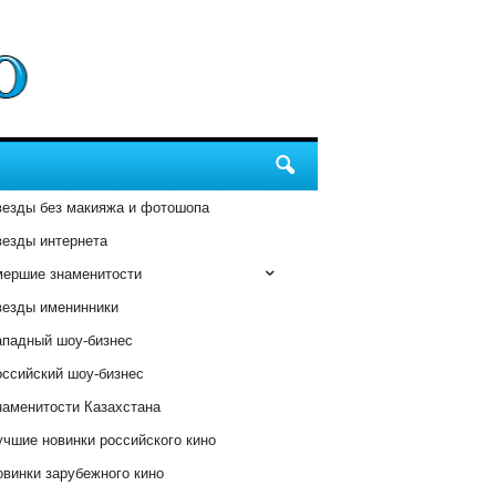
везды без макияжа и фотошопа
везды интернета
мершие знаменитости
везды именинники
ападный шоу-бизнес
оссийский шоу-бизнес
наменитости Казахстана
чшие новинки российского кино
винки зарубежного кино