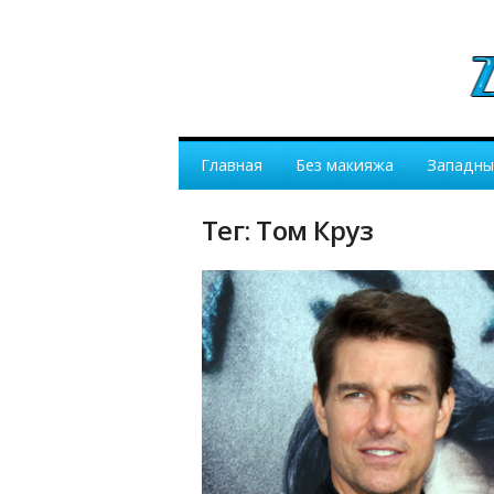
Главная
Без макияжа
Западны
Тег: Том Круз