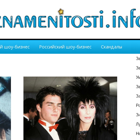
й шоу-бизнес
Российский шоу-бизнес
Скандалы
З
З
У
З
З
Р
З
Лу
Но