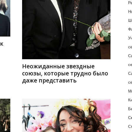
Ре
Н
Ш
Ф
Уч
к
с
С
Неожиданные звездные
с
союзы, которые трудно было
С
даже представить
с
М
К
Б
С
С