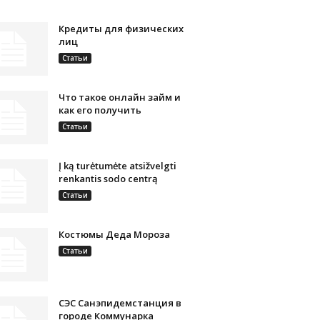
Кредиты для физических
лиц
Статьи
Что такое онлайн займ и
как его получить
Статьи
Į ką turėtumėte atsižvelgti
renkantis sodo centrą
Статьи
Костюмы Деда Мороза
Статьи
СЭС Санэпидемстанция в
городе Коммунарка