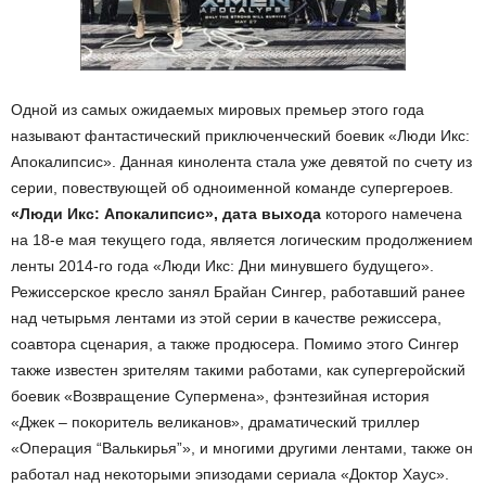
Одной из самых ожидаемых мировых премьер этого года
называют фантастический приключенческий боевик «Люди Икс:
Апокалипсис». Данная кинолента стала уже девятой по счету из
серии, повествующей об одноименной команде супергероев.
«Люди Икс: Апокалипсис», дата выхода
которого намечена
на 18-е мая текущего года, является логическим продолжением
ленты 2014-го года «Люди Икс: Дни минувшего будущего».
Режиссерское кресло занял Брайан Сингер, работавший ранее
над четырьмя лентами из этой серии в качестве режиссера,
соавтора сценария, а также продюсера. Помимо этого Сингер
также известен зрителям такими работами, как супергеройский
боевик «Возвращение Супермена», фэнтезийная история
«Джек – покоритель великанов», драматический триллер
«Операция “Валькирья”», и многими другими лентами, также он
работал над некоторыми эпизодами сериала «Доктор Хаус».