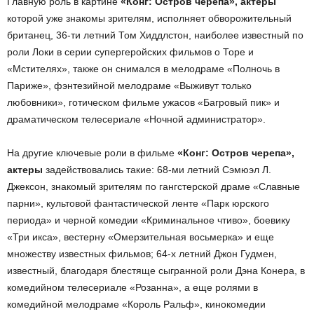
Главную роль в картине
«Конг: Остров черепа», актеры
которой уже знакомы зрителям, исполняет обворожительный
британец, 36-ти летний Том Хиддлстон, наиболее известный по
роли Локи в серии супергеройских фильмов о Торе и
«Мстителях», также он снимался в мелодраме «Полночь в
Париже», фэнтезийной мелодраме «Выживут только
любовники», готическом фильме ужасов «Багровый пик» и
драматическом телесериале «Ночной администратор».
На другие ключевые роли в фильме
«Конг: Остров черепа»,
актеры
задействовались такие: 68-ми летний Сэмюэл Л.
Джексон, знакомый зрителям по гангстерской драме «Славные
парни», культовой фантастической ленте «Парк юрского
периода» и черной комедии «Криминальное чтиво», боевику
«Три икса», вестерну «Омерзительная восьмерка» и еще
множеству известных фильмов; 64-х летний Джон Гудмен,
известный, благодаря блестяще сыгранной роли Дэна Конера, в
комедийном телесериале «Розанна», а еще ролями в
комедийной мелодраме «Король Ральф», кинокомедии