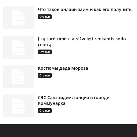
Что такое онлайн займ и как его получить
Статьи
Į ką turėtumėte atsižvelgti renkantis sodo
centrą
Статьи
Костюмы Деда Мороза
Статьи
СЭС Санэпидемстанция в городе
Коммунарка
Статьи