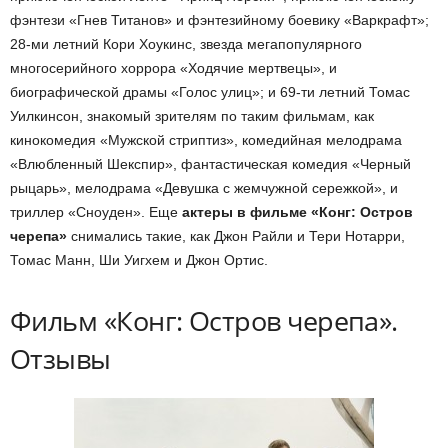
фэнтези «Гнев Титанов» и фэнтезийному боевику «Варкрафт»;
28-ми летний Кори Хоукинс, звезда мегапопулярного
многосерийного хоррора «Ходячие мертвецы», и
биографической драмы «Голос улиц»; и 69-ти летний Томас
Уилкинсон, знакомый зрителям по таким фильмам, как
кинокомедия «Мужской стриптиз», комедийная мелодрама
«Влюбленный Шекспир», фантастическая комедия «Черный
рыцарь», мелодрама «Девушка с жемчужной сережкой», и
триллер «Сноуден». Еще
актеры в фильме «Конг: Остров
черепа»
снимались такие, как Джон Райли и Тери Нотарри,
Томас Манн, Ши Уигхем и Джон Ортис.
Фильм «Конг: Остров черепа».
Отзывы