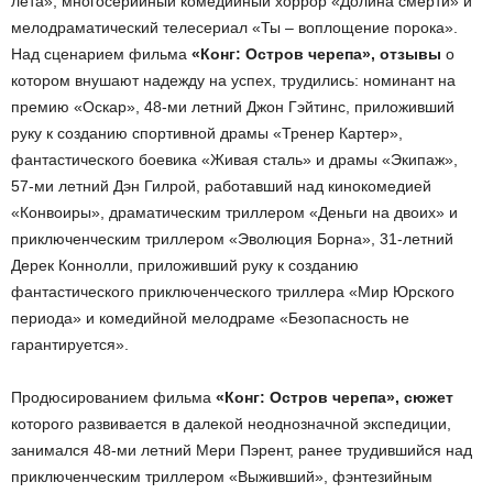
лета», многосерийный комедийный хоррор «Долина смерти» и
мелодраматический телесериал «Ты – воплощение порока».
Над сценарием фильма
«Конг: Остров черепа», отзывы
о
котором внушают надежду на успех, трудились: номинант на
премию «Оскар», 48-ми летний Джон Гэйтинс, приложивший
руку к созданию спортивной драмы «Тренер Картер»,
фантастического боевика «Живая сталь» и драмы «Экипаж»,
57-ми летний Дэн Гилрой, работавший над кинокомедией
«Конвоиры», драматическим триллером «Деньги на двоих» и
приключенческим триллером «Эволюция Борна», 31-летний
Дерек Коннолли, приложивший руку к созданию
фантастического приключенческого триллера «Мир Юрского
периода» и комедийной мелодраме «Безопасность не
гарантируется».
Продюсированием фильма
«Конг: Остров черепа», сюжет
которого развивается в далекой неоднозначной экспедиции,
занимался 48-ми летний Мери Пэрент, ранее трудившийся над
приключенческим триллером «Выживший», фэнтезийным