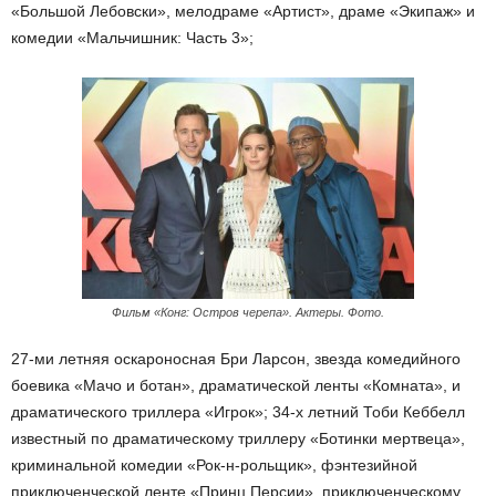
«Большой Лебовски», мелодраме «Артист», драме «Экипаж» и
комедии «Мальчишник: Часть 3»;
Фильм «Конг: Остров черепа». Актеры. Фото.
27-ми летняя оскароносная Бри Ларсон, звезда комедийного
боевика «Мачо и ботан», драматической ленты «Комната», и
драматического триллера «Игрок»; 34-х летний Тоби Кеббелл
известный по драматическому триллеру «Ботинки мертвеца»,
криминальной комедии «Рок-н-рольщик», фэнтезийной
приключенческой ленте «Принц Персии», приключенческому