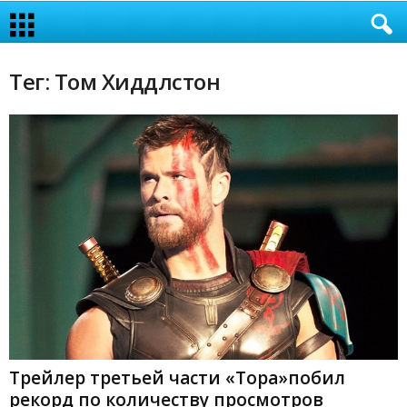
Тег: Том Хиддлстон
Трейлер третьей части «Тора»побил
рекорд по количеству просмотров