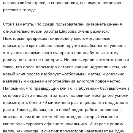
накопившийся стресс, а впоследствии, все вместе встречают
рассвет в городе.
Стоит заметить, что среди пользователей интернета мнения
относительно новой работы Шнурова очень разнятся.
Некоторые предрекают видеоклипу многомиллионные
просмотры в кротчайшие сроки, другие же абсолютно уверены,
что успеха нашумевшего суперхита про «лабутены» этому
ролику ни за что не повторить. Нашлись среди комментаторов и
такие, кто после просмотра остался крайне недоволен тем, что
новый клип просто изобилует «отборным» матом, и довольно
навязчивыми сценами употребления алкоголя повсеместно.
Напомним, что предыдущий клип о «Лабутенах» был выложен в
сеть еще 13-го января, и за три с половиной месяца его успели
просмотреть более 70 миллионов раз, и цифра эта продолжает
расти. Также добавим, что в новой видео-работе появился в
эпизоде и сам фронтмен «Ленинграда», который сыграл в
клипе роль сурового офисного начальника. Интерес к ролику
велик, как никогда, и счетчик просмотров наматывает не одну