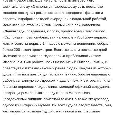
новыми работами. Еще не успел остыть интерес к его
зажигательному «Экспонату», взорвавшему сеть несколько
месяцев назад, как рокер поспешил порадовать фанатов и
позлить недоброжелателей очередной скандальной работой,
моментально ставшей хитом. Новый клип рок-коллектива
«Ленинград», созданный, к слову, продюсерами того самого
«Экспоната», был опубликован на канале «YouTube» первого
мая, и всего за первые 14 часов с момента появления, собрал
более 200 тысяч просмотров. Всего же за эти несколько дней
количество просмотров видеоролика приблизилось к трем
миллионам. Сия работа носит название «В Питере – пить», и
повествует о пяти незнакомых ранее людях, каждый из которых
дошел, что называется до «точки кипения», бросил надоевшую
работу, связанную со стрессом и давлением, и в итоге, напился.
Главные персонажи видеоклипа: молодой офисный сотрудник,
продавщица маленького продуктового магазинчика,
незадачливый гаишник, приезжий таксист, а также экскурсовод
одного из Питерских музеев. Их всех судьба сводит вместе, они,
как говорится, «отводят душу», напиваясь и выплескивая