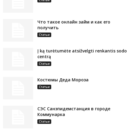
Что такое онлайн займ и как его
получить
Статьи
Į ką turėtumėte atsižvelgti renkantis sodo
centrą
Статьи
Костюмы Деда Мороза
Статьи
СЭС Санэпидемстанция в городе
Коммунарка
Статьи