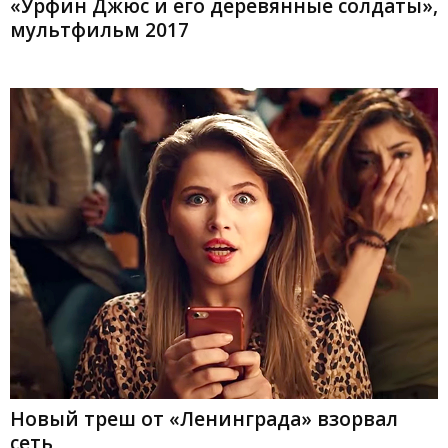
«Урфин Джюс и его деревянные солдаты»,
мультфильм 2017
Новый треш от «Ленинграда» взорвал
сеть