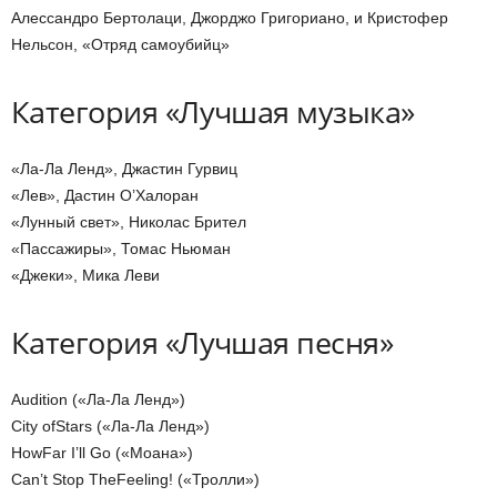
Алессандро Бертолаци, Джорджо Григориано, и Кристофер
Нельсон, «Отряд самоубийц»
Категория «Лучшая музыка»
«Ла-Ла Ленд», Джастин Гурвиц
«Лев», Дастин О’Халоран
«Лунный свет», Николас Брител
«Пассажиры», Томас Ньюман
«Джеки», Мика Леви
Категория «Лучшая песня»
Audition («Ла-Ла Ленд»)
City ofStars («Ла-Ла Ленд»)
HowFar I’ll Go («Моана»)
Can’t Stop TheFeeling! («Тролли»)