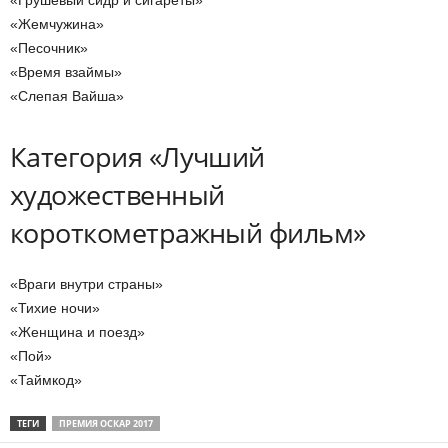
«Грушевый сидр и сигареты»
«Жемчужина»
«Песочник»
«Время взаймы»
«Слепая Вайша»
Категория «Лучший
художественный
короткометражный фильм»
«Враги внутри страны»
«Тихие ночи»
«Женщина и поезд»
«Пой»
«Таймкод»
ТЕГИ
ПРЕМИЯ ОСКАР 2017