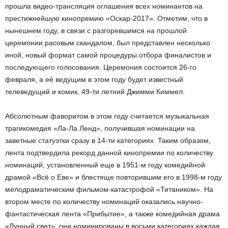
прошла видео-трансляция оглашения всех номинантов на
престижнейшую кинопремию «Оскар-2017». Отметим, что в
нынешнем году, в связи с разгоревшимся на прошлой
церемонии расовым скандалом, был представлен несколько
иной, новый формат самой процедуры отбора финалистов и
последующего голосования. Церемония состоится 26-го
февраля, а её ведущим в этом году будет известный
телеведущий и комик, 49-ти летний Джимми Киммел.
Абсолютным фаворитом в этом году считается музыкальная
трагикомедия «Ла-Ла Ленд», получившая номинации на
заветные статуэтки сразу в 14-ти категориях. Таким образом,
лента подтвердила рекорд данной кинопремии по количеству
номинаций, установленный еще в 1951-м году комедийной
драмой «Всё о Еве» и блестяще повторившим его в 1998-м году
мелодраматическим фильмом-катастрофой «Титаником». На
втором месте по количеству номинаций оказались научно-
фантастическая лента «Прибытие», а также комедийная драма
«Лунный свет», они номинированы в восьми категориях каждая.