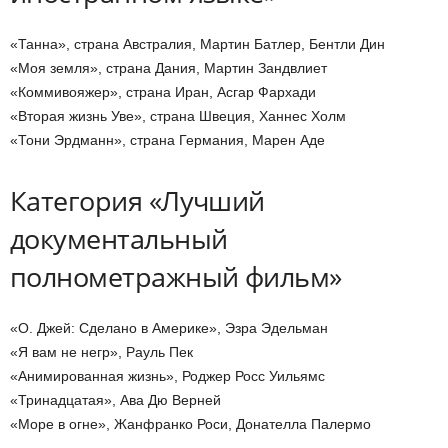
«Танна», страна Австралия, Мартин Батлер, Бентли Дин
«Моя земля», страна Дания, Мартин Зандвлиет
«Коммивояжер», страна Иран, Асгар Фархади
«Вторая жизнь Уве», страна Швеция, Ханнес Холм
«Тони Эрдманн», страна Германия, Марен Аде
Категория «Лучший
документальный
полнометражный фильм»
«О. Джей: Сделано в Америке», Эзра Эдельман
«Я вам не негр», Рауль Пек
«Анимированная жизнь», Роджер Росс Уильямс
«Тринадцатая», Ава Дю Верней
«Море в огне», Жанфранко Роси, Донателла Палермо