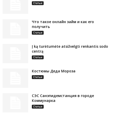
Статьи
Что такое онлайн займ и как его
получить
Статьи
Į ką turėtumėte atsižvelgti renkantis sodo
centrą
Статьи
Костюмы Деда Мороза
Статьи
СЭС Санэпидемстанция в городе
Коммунарка
Статьи