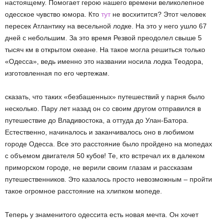
настоящему. Помогает герою нашего времени великолепное
одесское чувство юмора. Кто
тут
не восхитится? Этот человек
пересек Атлантику на весельной лодке. На это у него ушло 67
дней с небольшим. За это время Резвой преодолел свыше 5
тысяч км в открытом океане. На такое могла решиться только
«Одесса», ведь именно это названии носила лодка Теодора,
изготовленная по его чертежам.
сказать, что таких «безбашенных» путешествий у парня было
несколько. Пару лет назад он со своим другом отправился в
путешествие до Владивостока, а оттуда до Улан-Батора.
Естественно, начиналось и заканчивалось оно в любимом
городе Одесса. Все это расстояние было пройдено на мопедах
с объемом двигателя 50 кубов! Те, кто встречал их в далеком
приморском городе, не верили своим глазам и рассказам
путешественников. Это казалось просто невозможным – пройти
такое огромное расстояние на хлипком мопеде.
Теперь у знаменитого одессита есть новая мечта. Он хочет