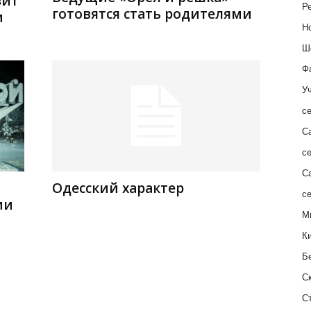
зит
Ре
готовятся стать родителями
м
Н
Ш
Ф
Уч
с
С
с
С
Одесский характер
с
ии
М
К
Б
С
С