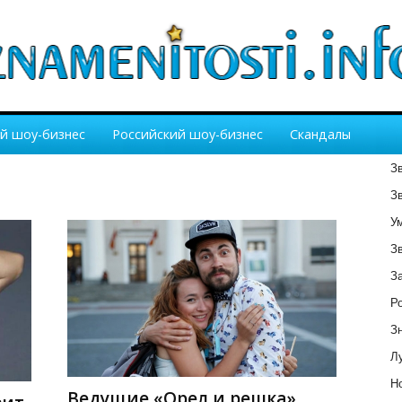
й шоу-бизнес
Российский шоу-бизнес
Скандалы
З
З
У
З
З
Р
З
Лу
Но
Ведущие «Орел и решка»