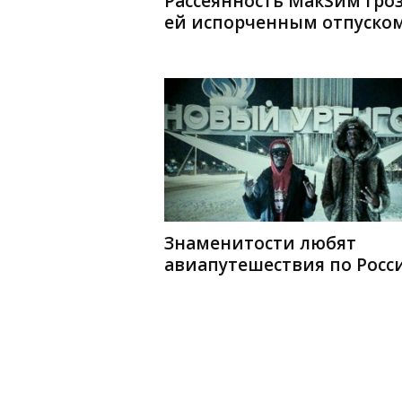
Рассеянность МакSим гро
ей испорченным отпуско
Знаменитости любят
авиапутешествия по Росс