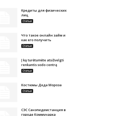
Кредиты для физических
лиц
Статьи
Что такое онлайн займ и
как его получить
Статьи
Į ką turėtumėte atsižvelgti
renkantis sodo centrą
Статьи
Костюмы Деда Мороза
Статьи
СЭС Санэпидемстанция в
городе Коммунарка