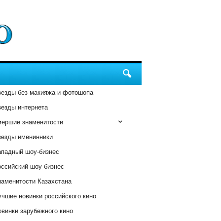
везды без макияжа и фотошопа
везды интернета
мершие знаменитости
везды именинники
ападный шоу-бизнес
оссийский шоу-бизнес
наменитости Казахстана
чшие новинки российского кино
винки зарубежного кино