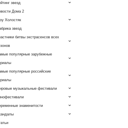
йтинг звезд
овости Дома 2
оу Холостяк
абрика звезд
астники битвы экстрасенсов всех
езонов
амые популярные зарубежные
ериалы
амые популярные российские
ериалы
ировые музыкальные фестивали
инофестивали
еременные знаменитости
кандалы
татьи