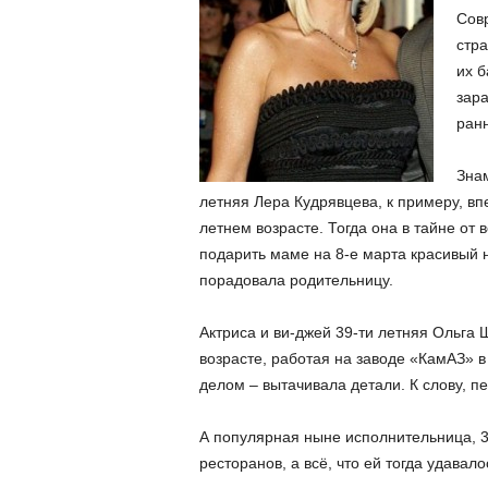
Сов
стра
их б
зара
ран
Знам
летняя Лера Кудрявцева, к примеру, вп
летнем возрасте. Тогда она в тайне от 
подарить маме на 8-е марта красивый н
порадовала родительницу.
Актриса и ви-джей 39-ти летняя Ольга 
возрасте, работая на заводе «КамАЗ» в
делом – вытачивала детали. К слову, п
А популярная ныне исполнительница, 33
ресторанов, а всё, что ей тогда удавал