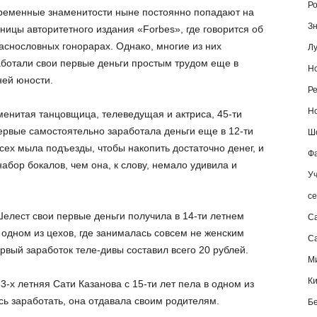
Ро
ременные знаменитости ныне постоянно попадают на
Зн
ницы авторитетного издания «Forbes», где говорится об
аснословных гонорарах. Однако, многие из них
Лу
ботали свои первые деньги простым трудом еще в
Но
ней юности.
Ре
Но
енитая танцовщица, телеведущая и актриса, 45-ти
ервые самостоятельно заработала деньги еще в 12-ти
Шо
всех мыла подъезды, чтобы накопить достаточно денег, и
Фа
абор бокалов, чем она, к слову, немало удивила и
Уч
се
Шелест свои первые деньги получила в 14-ти летнем
С
 одном из цехов, где занималась совсем не женским
Са
ервый заработок теле-дивы составил всего 20 рублей.
М
К
-х летняя Сати Казанова с 15-ти лет пела в одном из
ось заработать, она отдавала своим родителям.
Б