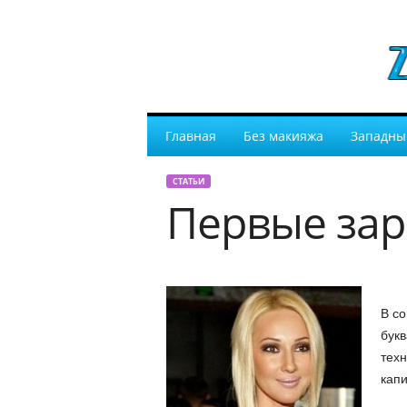
Главная
Без макияжа
Западны
СТАТЬИ
Первые зар
В со
букв
техн
капи