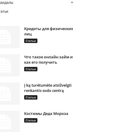
кандалы
татьи
Кредиты для физических
лиц
Статьи
Что такое онлайн займ и
как его получить
Статьи
Į ką turėtumėte atsižvelgti
renkantis sodo centrą
Статьи
Костюмы Деда Мороза
Статьи