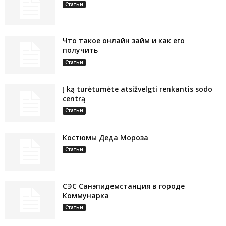
Статьи
Что такое онлайн займ и как его
получить
Статьи
Į ką turėtumėte atsižvelgti renkantis sodo
centrą
Статьи
Костюмы Деда Мороза
Статьи
СЭС Санэпидемстанция в городе
Коммунарка
Статьи