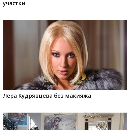
участки
Лера Кудрявцева без макияжа