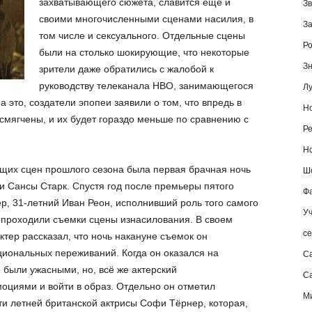
захватывающего сюжета, славится еще и
Зв
своими многочисленными сценами насилия, в
За
том числе и сексуального. Отдельные сцены
Ро
были на столько шокирующие, что некоторые
Зн
зрители даже обратились с жалобой к
руководству телеканала НВО, занимающегося
Лу
а это, создатели эпопеи заявили о том, что впредь в
Но
смягчены, и их будет гораздо меньше по сравнению с
Ре
Но
щих сцен прошлого сезона была первая брачная ночь
Шо
 Сансы Старк. Спустя год после премьеры пятого
Фа
ер, 31-летний Иван Реон, исполнивший роль того самого
Уч
е проходили съемки сцены изнасилования. В своем
се
тер рассказал, что ночь накануне съемок он
циональных переживаний. Когда он оказался на
С
были ужасными, но, всё же актерский
Са
оциями и войти в образ. Отдельно он отметил
М
ти летней британской актрисы Софи Тёрнер, которая,