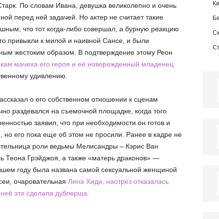
К
Старк. По словам Ивана, девушка великолепно и очень
ой перед ней задачей. Но актер не считает такие
Б
шным, что тот когда-либо совершал, а бурную реакцию
С
сто привыкли к милой и наивной Сансе, и были
С
бным жестоким образом. В подтверждение этому Реон
кам мачеха его героя и её новорожденный младенец
ственному удивлению.
ассказал о его собственном отношении к сценам
чно раздевался на съемочной площадке, когда того
ренностью заявил, что при необходимости он готов и
но его пока еще об этом не просили. Ранее в кадре не
тельница роли ведьмы Мелисандры – Кэрис Ван
ь Теона Грэйджоя, а также «матерь драконов» —
нувшем году была названа самой сексуальной женщиной
сеи, очаровательная
Лина Хиди, наотрез отказалась
 неё это сделала дублерша
.