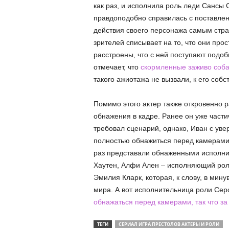
как раз, и исполнила роль леди Сансы 
правдоподобно справилась с поставленн
действия своего персонажа самым стра
зрителей списывает на то, что они про
расстроены, что с ней поступают подо
отмечает, что
скормленные заживо соба
такого ажиотажа не вызвали, к его соб
Помимо этого актер также откровенно р
обнажения в кадре. Ранее он уже части
требовал сценарий, однако, Иван с уве
полностью обнажиться перед камерами, 
раз представали обнаженными исполни
Хаутен, Алфи Ален – исполняющий рол
Эмилия Кларк, которая, к слову, в ми
мира. А вот исполнительница роли Сер
обнажаться перед камерами, так что за
ТЕГИ
СЕРИАЛ ИГРА ПРЕСТОЛОВ АКТЕРЫ И РОЛИ