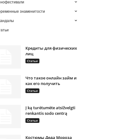
инофестивали
еременные знаменитости
кандалы
татьи
Кредиты для физических
лиц
Статьи
Что такое онлайн займ и
как его получить
Статьи
Į ką turėtumėte atsižvelgti
renkantis sodo centrą
Статьи
Костюмы Деда Мороза